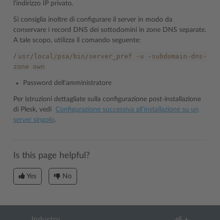
l’indirizzo IP privato.
Si consiglia inoltre di configurare il server in modo da
conservare i record DNS dei sottodomini in zone DNS separate.
A tale scopo, utilizza il comando seguente:
usr/local/psa/bin/server_pref
-u
-subdomain-dns-
/
zone
own
Password dell’amministratore
Per istruzioni dettagliate sulla configurazione post-installazione
di Plesk, vedi
Configurazione successiva all’installazione su un
server singolo
.
Is this page helpful?
Yes
No
Industry