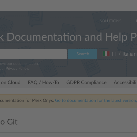
SOLUTIONS
k Documentation and Help P
IT / Italia
Search
rove our documentation.
 our
Privacy Policy
.
 on Cloud
FAQ / How-To
GDPR Compliance
Accessibil
ocumentation for Plesk Onyx.
Go to documentation for the latest version,
o Git