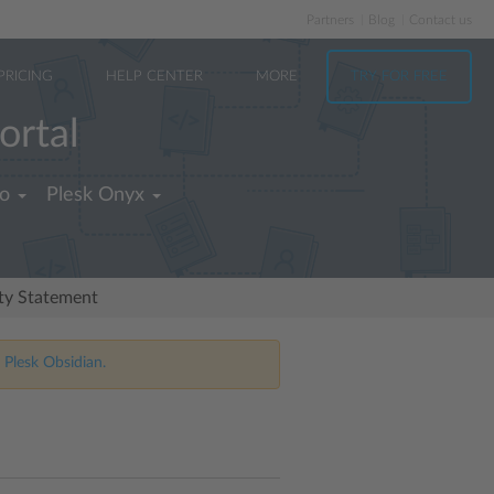
Partners
Blog
Contact us
PRICING
HELP CENTER
MORE
TRY FOR FREE
ortal
no
Plesk Onyx
ity Statement
 Plesk Obsidian.