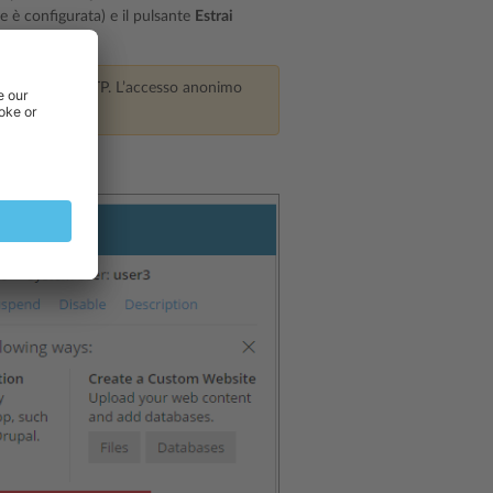
e è configurata) e il pulsante
Estrai
rd dell’utente FTP. L’accesso anonimo