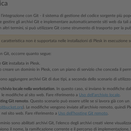
ica
l’integrazione con Git - il sistema di gestione del codice sorgente più pop
e gestire gli archivi Git e implementare automaticamente siti web da tali a
n altri termini, si può utilizzare Git come strumento di trasporto per la pub
caratteristica non è supportata nelle installazioni di Plesk in esecuzion
on Git, occorre quanto segue:
ne
Git
installata in Plesk.
o creare un dominio in Plesk, con un piano di servizio che conceda il pe
sono aggiungere archivi Git di due tipi, a seconda dello scenario di utilizzo
rchivio locale nella workstation
. In questo caso, si inviano le modifiche dal
le modifiche al sito web. Fare riferimento a
Uso dell’archivio locale
.
sting Git remoto
. Questo scenario può essere utile se si lavora già con un
bitbucket.org
). Le modifiche vengono inviate all’archivio remoto, quindi Ple
nel sito web. Fare riferimento a
Uso dell’hosting Git remoto
.
nio sono abilitati archivi Git, l’elenco degli archivi creati viene visualizz
iono il nome, la ramificazione corrente e il percorso di implementazione. 