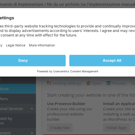
onsente di implementare i file da un archivio (se l’implementazione manual
permette di estrarre le modifiche dall’archivio remoto.
ente, gli archivi Git ospitati in Plesk vengono protetti tramite la passwo
tito.
te di gestire gli archivi Git del dominio.