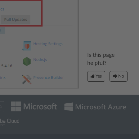
Is this page
helpful?
Yes
No