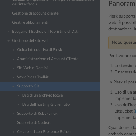
Panoram
dell’interfaccia
Gestione di account cliente
Plesk supporta 
web. È possibil
Gestire abbonamenti
destinazione. I
Eseguire il Backup e il Ripristino di Dati
Gestione del sito web
Nota:
questa 
Guida introduttiva di Plesk
Per lavorare c
Amministrazione di Account Cliente
L’estensio
Siti Web e Domini
È necessari
WordPress Toolkit
In Plesk si pos
Supporto Git
Uso di un a
Uso di un archivio locale
implementa 
Uso dell’hosting Git remoto
Uso dell’ho
BitBucket (
Supporto di Ruby (Linux)
implementa 
Supporto di Node.js
Quando nel domi
Creare siti con Presence Builder
archivio compa