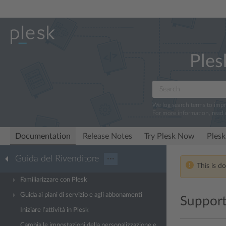
Ples
We log search terms to imp
For more information, read
Documentation
Release Notes
Try Plesk Now
Plesk
Guida del Rivenditore
···
This is d
Familiarizzare con Plesk
Guida ai piani di servizio e agli abbonamenti
Support
Iniziare l’attività in Plesk
Cambia le impostazioni della personalizzazione e