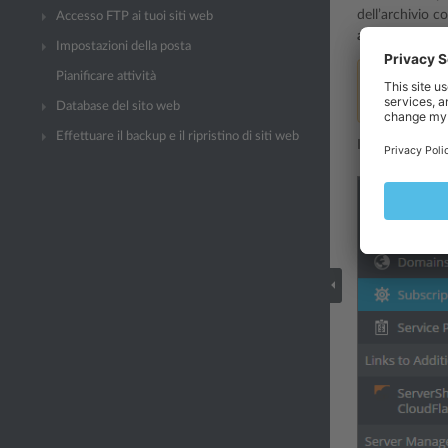
dell’archivio c
Accesso FTP ai tuoi siti web
aggiornamenti
Impostazioni della posta
Pianificare attività
Nota:
attualm
non è consen
Database del sito web
Effettuare il backup e il ripristino di siti web
Il link
Git
consen