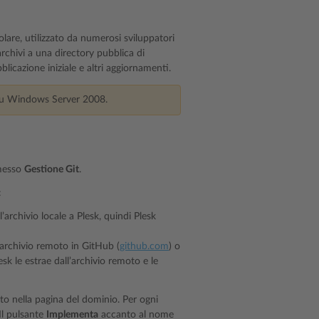
olare, utilizzato da numerosi sviluppatori
rchivi a una directory pubblica di
blicazione iniziale e altri aggiornamenti.
e su Windows Server 2008.
rmesso
Gestione Git
.
:
l’archivio locale a Plesk, quindi Plesk
 archivio remoto in GitHub (
github.com
) o
sk le estrae dall’archivio remoto e le
ato nella pagina del dominio. Per ogni
Il pulsante
Implementa
accanto al nome