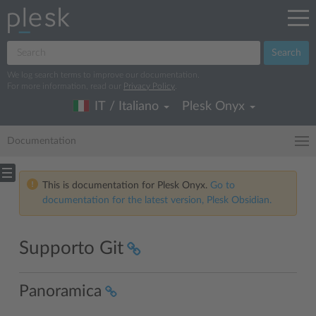
Search
We log search terms to improve our documentation.
For more information, read our
Privacy Policy
.
IT / Italiano
Plesk Onyx
Documentation
This is documentation for Plesk Onyx.
Go to
documentation for the latest version, Plesk Obsidian.
Supporto Git
Panoramica