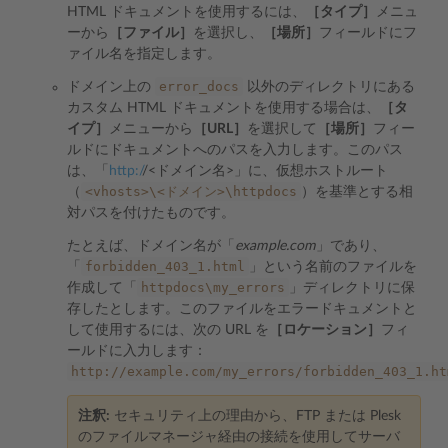
HTML ドキュメントを使用するには、
［タイプ］
メニュ
ーから
［ファイル］
を選択し、
［場所］
フィールドにフ
ァイル名を指定します。
error_docs
ドメイン上の
以外のディレクトリにある
カスタム HTML ドキュメントを使用する場合は、
［タ
イプ］
メニューから
［URL］
を選択して
［場所］
フィー
ルドにドキュメントへのパスを入力します。このパス
は、「
http:/
/<ドメイン名>」に、仮想ホストルート
<vhosts>\<ドメイン>\httpdocs
（
）を基準とする相
対パスを付けたものです。
たとえば、ドメイン名が「
example.com
」であり、
forbidden_403_1.html
「
」という名前のファイルを
httpdocs\my_errors
作成して「
」ディレクトリに保
存したとします。このファイルをエラードキュメントと
して使用するには、次の URL を
［ロケーション］
フィ
ールドに入力します：
http://example.com/my_errors/forbidden_403_1.ht
注釈:
セキュリティ上の理由から、FTP または Plesk
のファイルマネージャ経由の接続を使用してサーバ