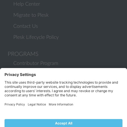
Help Center
Migrate to Plesk
Contact Us
Plesk Lifecycle Policy
PROGRAMS
Contributor Program
Partner Program
COMMUNITY
Blog
Forums
Plesk University