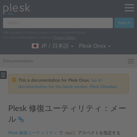
Search
We log search terms to improve our documentation.
For more information, read our
Privacy Policy
.
JP / 日本語
Plesk Onyx
Documentation
This is documentation for Plesk Onyx.
Go to
documentation for the latest version, Plesk Obsidian.
Plesk 修復ユーティリティ：メー
ル
mail
Plesk 修復ユーティリティ
で
アスペクトを指定する