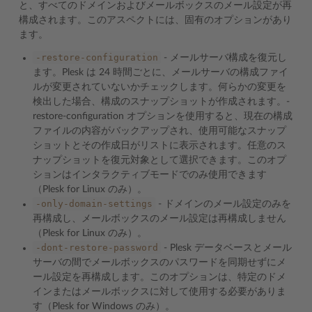
と、すべてのドメインおよびメールボックスのメール設定が再
構成されます。このアスペクトには、固有のオプションがあり
ます。
-restore-configuration
- メールサーバ構成を復元し
ます。Plesk は 24 時間ごとに、メールサーバの構成ファイ
ルが変更されていないかチェックします。何らかの変更を
検出した場合、構成のスナップショットが作成されます。-
restore-configuration オプションを使用すると、現在の構成
ファイルの内容がバックアップされ、使用可能なスナップ
ショットとその作成日がリストに表示されます。任意のス
ナップショットを復元対象として選択できます。このオプ
ションはインタラクティブモードでのみ使用できます
（Plesk for Linux のみ）。
-only-domain-settings
- ドメインのメール設定のみを
再構成し、メールボックスのメール設定は再構成しません
（Plesk for Linux のみ）。
-dont-restore-password
- Plesk データベースとメール
サーバの間でメールボックスのパスワードを同期せずにメ
ール設定を再構成します。このオプションは、特定のドメ
インまたはメールボックスに対して使用する必要がありま
す（Plesk for Windows のみ）。