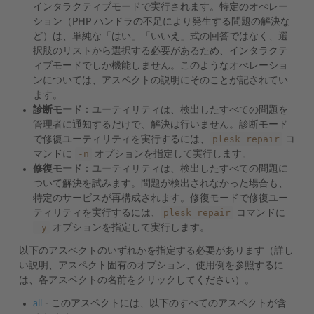
インタラクティブモードで実行されます。特定のオぺレー
ション（PHP ハンドラの不足により発生する問題の解決な
ど）は、単純な「はい」「いいえ」式の回答ではなく、選
択肢のリストから選択する必要があるため、インタラクテ
ィブモードでしか機能しません。このようなオぺレーショ
ンについては、アスペクトの説明にそのことが記されてい
ます。
診断モード
：ユーティリティは、検出したすべての問題を
管理者に通知するだけで、解決は行いません。診断モード
plesk
repair
で修復ユーティリティを実行するには、
コ
-n
マンドに
オプションを指定して実行します。
修復モード
：ユーティリティは、検出したすべての問題に
ついて解決を試みます。問題が検出されなかった場合も、
特定のサービスが再構成されます。修復モードで修復ユー
plesk
repair
ティリティを実行するには、
コマンドに
-y
オプションを指定して実行します。
以下のアスペクトのいずれかを指定する必要があります（詳し
い説明、アスペクト固有のオプション、使用例を参照するに
は、各アスペクトの名前をクリックしてください）。
all
- このアスペクトには、以下のすべてのアスペクトが含