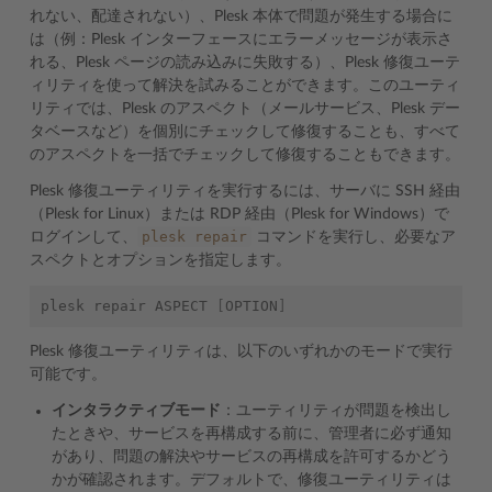
れない、配達されない）、Plesk 本体で問題が発生する場合に
は（例：Plesk インターフェースにエラーメッセージが表示さ
れる、Plesk ページの読み込みに失敗する）、Plesk 修復ユーテ
ィリティを使って解決を試みることができます。このユーティ
リティでは、Plesk のアスペクト（メールサービス、Plesk デー
タベースなど）を個別にチェックして修復することも、すべて
のアスペクトを一括でチェックして修復することもできます。
Plesk 修復ユーティリティを実行するには、サーバに SSH 経由
（Plesk for Linux）または RDP 経由（Plesk for Windows）で
plesk
repair
ログインして、
コマンドを実行し、必要なア
スペクトとオプションを指定します。
plesk
repair
ASPECT
[
OPTION
]
Plesk 修復ユーティリティは、以下のいずれかのモードで実行
可能です。
インタラクティブモード
：ユーティリティが問題を検出し
たときや、サービスを再構成する前に、管理者に必ず通知
があり、問題の解決やサービスの再構成を許可するかどう
かが確認されます。デフォルトで、修復ユーティリティは