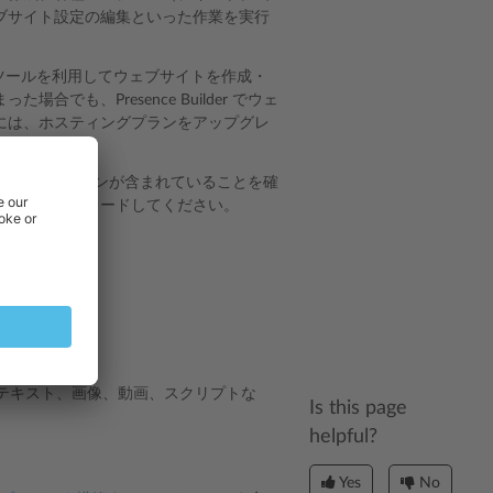
ブサイト設定の編集といった作業を実行
、このツールを利用してウェブサイトを作成・
も、Presence Builder でウェ
には、ホスティングプランをアップグレ
グ契約にこのオプションが含まれていることを確
約をアップグレードしてください。
テキスト、画像、動画、スクリプトな
Is this page
helpful?
Yes
No