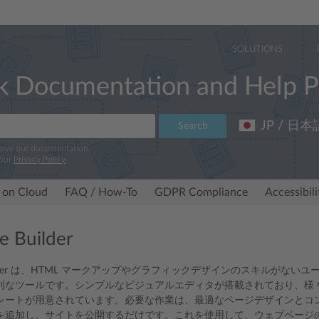
SOLUTIONS
k Documentation and Help P
JP / 日本
Search
rove our documentation.
 our
Privacy Policy
.
 on Cloud
FAQ / How-To
GDPR Compliance
Accessibil
e Builder
e Builder は、HTML マークアップやグラフィックデザインのスキルが
利なツールです。シンプルなビジュアルエディタが搭載されており、様
レートが用意されています。必要な作業は、最適なページデザインとコ
を追加し、サイトを公開するだけです。これを使用して、ウェブページ