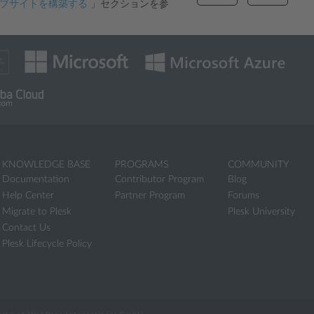
r でウェブサイトを構築する
」セクションを参
KNOWLEDGE BASE
PROGRAMS
COMMUNITY
Documentation
Contributor Program
Blog
Help Center
Partner Program
Forums
Migrate to Plesk
Plesk University
Contact Us
Plesk Lifecycle Policy