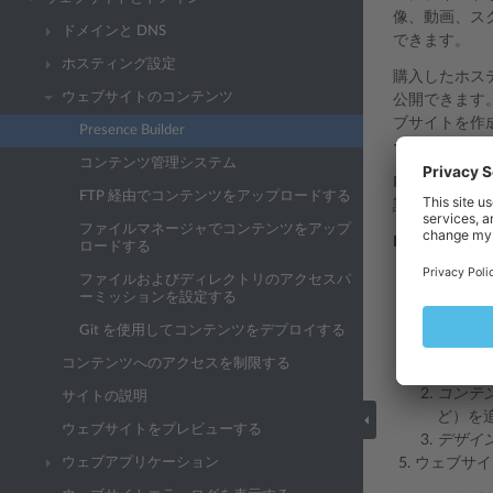
像、動画、ス
ドメインと DNS
できます。
ホスティング設定
購入したホステ
ウェブサイトのコンテンツ
公開できます。
ブサイトを作
Presence Builder
ードする必要
コンテンツ管理システム
Presenc
FTP 経由でコンテンツをアップロードする
認してくださ
ファイルマネージャでコンテンツをアップ
Presence 
ロードする
［ウェブサ
ファイルおよびディレクトリのアクセスパ
ーミッションを設定する
Presence Bu
ウェブサイ
Git を使用してコンテンツをデプロイする
ウェブサイ
コンテンツへのアクセスを制限する
構造：
コンテ
サイトの説明
ど）を
ウェブサイトをプレビューする
デザイ
ウェブアプリケーション
ウェブサイ