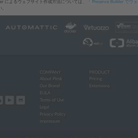
 Builder によるウェブサイト作成方法については、「
Presence Builde
い。
COMPANY
PRODUCT
About Plesk
Pricing
Our Brand
Extensions
EULA
Terms of Use
Legal
Privacy Policy
Impressum