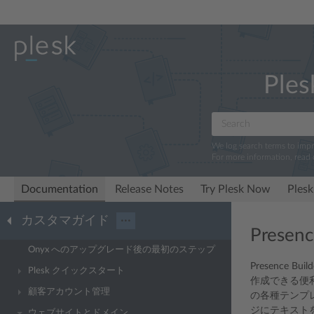
Ples
We log search terms to imp
For more information, read
Documentation
Release Notes
Try Plesk Now
Plesk
カスタマガイド
···
Presenc
Onyx へのアップグレード後の最初のステップ
Presenc
Plesk クイックスタート
作成できる便
顧客アカウント管理
の各種テンプ
ジにテキスト
ウェブサイトとドメイン