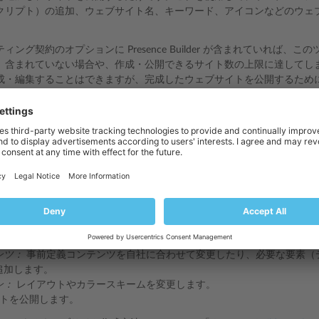
クリプト）の追加、ウェブサイト名、キーワード、アイコンなどのウェ
ィング契約のオプションに Presence Builder が含まれていれば
含まれていない場合や、作成・公開できるサイト数の上限に達してしまった場合で
成・編集することはできますが、完成したウェブサイトを公開するため
があります。
e Builder でウェブサイトを作成することを選んだ場合は、ホスティン
い。含まれていない場合は、別の方法でウェブサイトを作成するか、契
Builder でウェブサイトを作成するには：
イトとドメイン］
で、必要なドメイン名を探します。
ilder
の下の
［サイト作成］
ボタンをクリックします。
トに最も適したトピックを選択します。
トを編集します。
ページを追加したり、不要な事前定義ページを削除します。
ンツ：
事前定義コンテンツを自社に合わせて変更したり、必要な要素（
追加します。
ン：
レイアウトやカラースキームを変更します。
トを公開します。