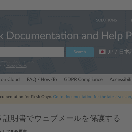
SOLUTIONS
k Documentation and Help P
JP / 日本
Search
rove our documentation.
 our
Privacy Policy
.
 on Cloud
FAQ / How-To
GDPR Compliance
Accessibil
ocumentation for Plesk Onyx.
Go to documentation for the latest version,
TLS 証明書でウェブメールを保護する
トリアルを再生