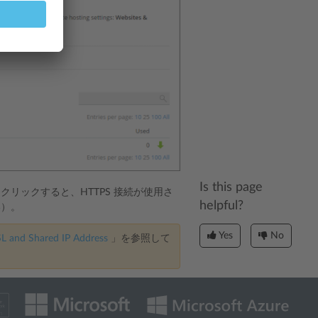
Is this page
リックすると、HTTPS 接続が使用さ
helpful?
い）。
Yes
No
L and Shared IP Address
」を参照して