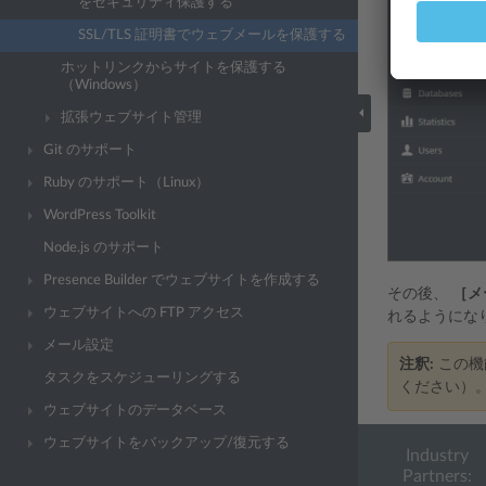
をセキュリティ保護する
SSL/TLS 証明書でウェブメールを保護する
ホットリンクからサイトを保護する
（Windows）
拡張ウェブサイト管理
Git のサポート
Ruby のサポート（Linux）
WordPress Toolkit
Node.js のサポート
Presence Builder でウェブサイトを作成する
その後、
［メ
ウェブサイトへの FTP アクセス
れるようにな
メール設定
注釈:
この機
タスクをスケジューリングする
ください）
ウェブサイトのデータベース
ウェブサイトをバックアップ/復元する
Industry
Partners: