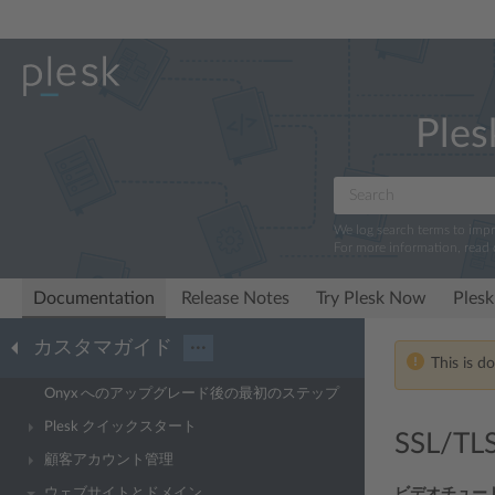
Ples
We log search terms to imp
For more information, read
Documentation
Release Notes
Try Plesk Now
Plesk
カスタマガイド
···
This is d
Onyx へのアップグレード後の最初のステップ
Plesk クイックスタート
SSL/
顧客アカウント管理
ウェブサイトとドメイン
ビデオチュー