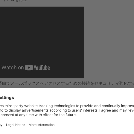
経由でメールボックスへアクセスするための接続をセキュリティ強化す
トとドメイン］
に移動して
［SSL/TLS 証明書］
をクリックします。次
キュリティ強化］
をクリックします。証明書に「ウェブメールのセキュ