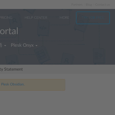
Partners
Blog
Contact us
PRICING
HELP CENTER
MORE
TRY FOR FREE
ortal
語
Plesk Onyx
ity Statement
 Plesk Obsidian.