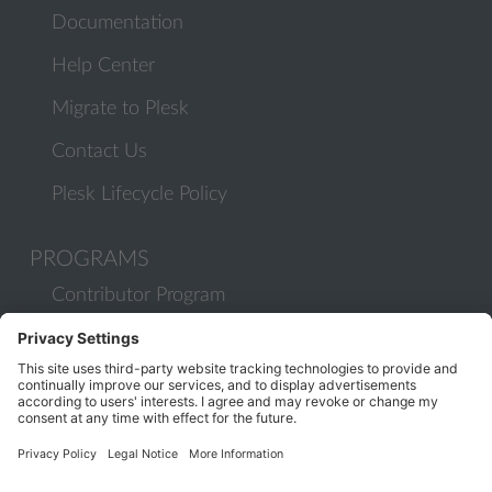
Documentation
Help Center
Migrate to Plesk
Contact Us
Plesk Lifecycle Policy
PROGRAMS
Contributor Program
Partner Program
COMMUNITY
Blog
Forums