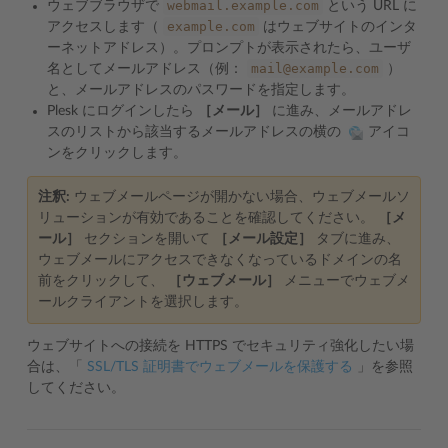
webmail.example.com
ウェブブラウザで
という URL に
example.com
アクセスします（
はウェブサイトのインタ
ーネットアドレス）。プロンプトが表示されたら、ユーザ
mail@example.com
名としてメールアドレス（例：
）
と、メールアドレスのパスワードを指定します。
Plesk にログインしたら
［メール］
に進み、メールアドレ
スのリストから該当するメールアドレスの横の
アイコ
ンをクリックします。
注釈:
ウェブメールページが開かない場合、ウェブメールソ
リューションが有効であることを確認してください。
［メ
ール］
セクションを開いて
［メール設定］
タブに進み、
ウェブメールにアクセスできなくなっているドメインの名
前をクリックして、
［ウェブメール］
メニューでウェブメ
ールクライアントを選択します。
ウェブサイトへの接続を HTTPS でセキュリティ強化したい場
合は、「
SSL/TLS 証明書でウェブメールを保護する
」を参照
してください。