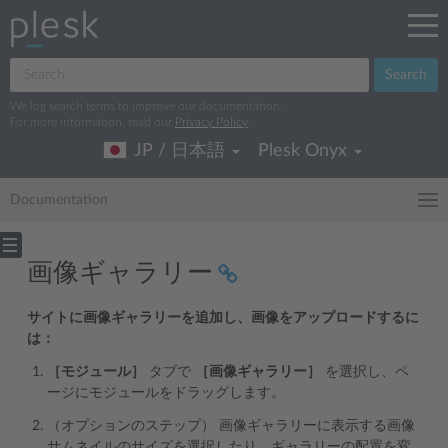
Search
We log search terms to improve our documentation.
For more information, read our
Privacy Policy
.
JP / 日本語
Plesk Onyx
Documentation
画像ギャラリー
サイトに画像ギャラリーを追加し、画像をアップロードするに
は：
［モジュール］
タブで
［画像ギャラリー］
を選択し、ペ
ージにモジュールをドラッグします。
（オプションのステップ） 画像ギャラリーに表示する画像
サムネイルのサイズを選択したり、ギャラリーの配置を変