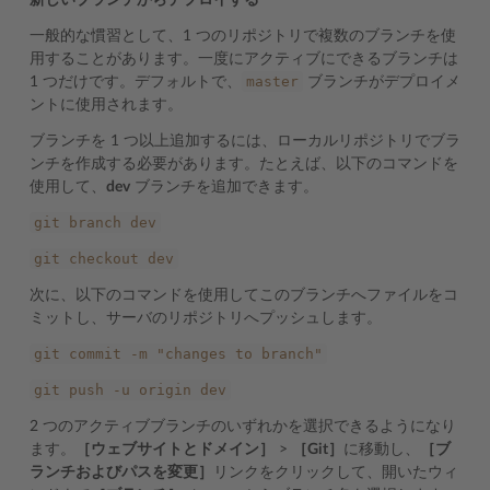
新しいブランチからデプロイする
一般的な慣習として、1 つのリポジトリで複数のブランチを使
用することがあります。一度にアクティブにできるブランチは
master
1 つだけです。デフォルトで、
ブランチがデプロイメ
ントに使用されます。
ブランチを 1 つ以上追加するには、ローカルリポジトリでブラ
ンチを作成する必要があります。たとえば、以下のコマンドを
使用して、
dev
ブランチを追加できます。
git
branch
dev
git
checkout
dev
次に、以下のコマンドを使用してこのブランチへファイルをコ
ミットし、サーバのリポジトリへプッシュします。
git
commit
-m
"changes
to
branch"
git
push
-u
origin
dev
2 つのアクティブブランチのいずれかを選択できるようになり
ます。
［ウェブサイトとドメイン］
>
［Git］
に移動し、
［ブ
ランチおよびパスを変更］
リンクをクリックして、開いたウィ