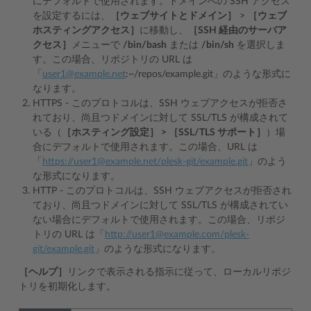
にデフォルトで使用されます。ドメインへの SSH アクセス
を設定するには、
［ウェブサイトとドメイン］
>
［ウェブ
ホスティングアクセス］
に移動し、
［SSH 経由のサーバア
クセス］
メニューで
/bin/bash
または
/bin/sh
を選択しま
す。この場合、リポジトリの URL は
「
user1
@
example
.
net
:~/repos/example.git」のような形式に
なります。
HTTPS - このプロトコルは、SSH ウェブアクセスが拒否さ
れており、尚且つドメインに対して SSL/TLS が構成されて
いる（
［ホスティング設定］ > ［SSL/TLS サポート］
）場
合にデフォルトで使用されます。この場合、URL は
「
https://user1@example.net/plesk-git/example.git
」のよう
な形式になります。
HTTP - このプロトコルは、SSH ウェブアクセスが拒否され
ており、尚且つドメインに対して SSL/TLS が構成されてい
ない場合にデフォルトで使用されます。この場合、リポジ
トリの URL は「
http://user1@example.com/plesk-
git/example.git
」のような形式になります。
［ヘルプ］
リンクで表示される指示に従って、ローカルリポジ
トリを初期化します。