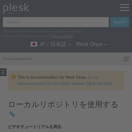
Search
We log search terms to improve our documentation.
For more information, read our
Privacy Policy
.
JP / 日本語
Plesk Onyx
Documentation
This is documentation for Plesk Onyx.
Go to
documentation for the latest version, Plesk Obsidian.
ローカルリポジトリを使用する
ビデオチュートリアルを再生