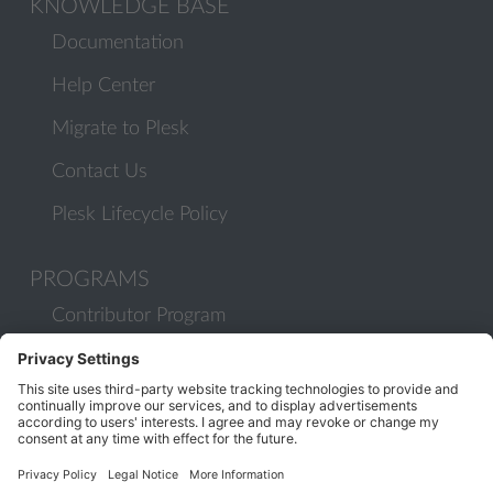
KNOWLEDGE BASE
Documentation
Help Center
Migrate to Plesk
Contact Us
Plesk Lifecycle Policy
PROGRAMS
Contributor Program
Partner Program
COMMUNITY
Blog