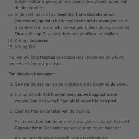
Builder-editor is geopend met daarin de eigenschappen van
de blogmodule.
In de veld met de titel
Geef hier het websitekenmerk
(shortname) op dat u bij de registratie hebt ontvangen
voert
u de site-ID in die u hebt ontvangen tijdens de registratie bij
Disqus in stap 7; u kunt deze ook kopiëren en plakken.
Klik op
Toepassen
.
Klik op
OK
.
Nu kan uw blog reacties van bezoekers verwerken en u kunt
uw eerste blogpost plaatsen.
Een blogpost toevoegen:
Ga naar de pagina van de website die de blogmodule bevat.
Klik op de link
Klik hier om een nieuwe blogpost toe te
voegen
(kan ook verschijnen als
Nieuwe titel van post
).
Geef de titel en de tekst van de post op.
Als u de datum van de post wilt wijzigen, klik dan in het veld
Gepost dd.mm.jj
en selecteer een datum op de kalender.
Als uw post lang is en verschillende tekstblokken,