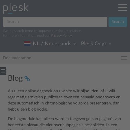
Search
We log search terms to improve our documentation.
For more information, read our
Privacy Policy
.
NL / Nederlands
Plesk Onyx
Documentation
Blog
Als u een online dagboek op uw site wilt bijhouden, of u wilt
regelmatig artikelen publiceren over een bepaald onderwerp en
deze automatisch in chronologische volgorde presenteren, dan
hebt u een blog nodig.
De blogmodule kan alleen worden toegevoegd aan pagina’s van
het eerste niveau die niet over subpagina’s beschikken. In een