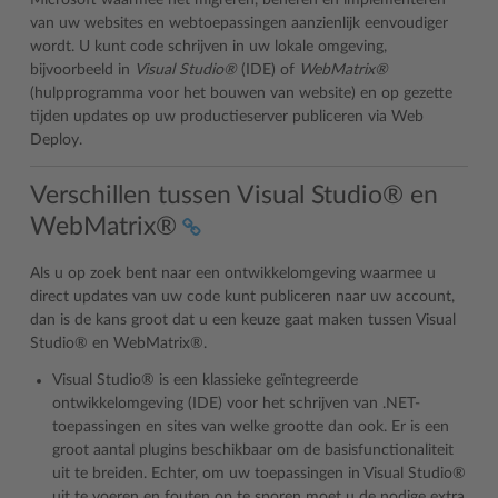
Microsoft waarmee het migreren, beheren en implementeren
van uw websites en webtoepassingen aanzienlijk eenvoudiger
wordt. U kunt code schrijven in uw lokale omgeving,
bijvoorbeeld in
Visual Studio®
(IDE) of
WebMatrix®
(hulpprogramma voor het bouwen van website) en op gezette
tijden updates op uw productieserver publiceren via Web
Deploy.
Verschillen tussen Visual Studio® en
WebMatrix®
Als u op zoek bent naar een ontwikkelomgeving waarmee u
direct updates van uw code kunt publiceren naar uw account,
dan is de kans groot dat u een keuze gaat maken tussen Visual
Studio® en WebMatrix®.
Visual Studio® is een klassieke geïntegreerde
ontwikkelomgeving (IDE) voor het schrijven van .NET-
toepassingen en sites van welke grootte dan ook. Er is een
groot aantal plugins beschikbaar om de basisfunctionaliteit
uit te breiden. Echter, om uw toepassingen in Visual Studio®
uit te voeren en fouten op te sporen moet u de nodige extra