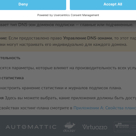
сятся параметры предоставленной услуги почты.
вает тип DNS-зон доменов подписки ― главные или подчиненные.
ние:
Если предоставлено право
Управление DNS-зонами
, то этот п
ки могут настраивать его индивидуально для каждого домена.
тельность
ятся параметры, которые влияют на производительность всех услуг
 статистика
 настроить хранение статистики и журналов подписок плана.
ия
Здесь вы можете выбрать, какие приложения должны быть дост
свойствах хостинг-плана смотрите в
Приложении A: Свойства плано