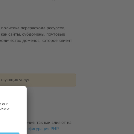
 политика перерасхода ресурсов,
е как сайты, субдомены, почтовые
количество доменов, которое клиент
твующих услуг.
важное значение, так как влияют на
 в разделе
Конфигурация PHP
.