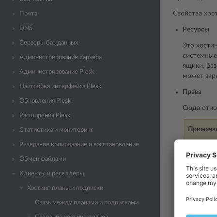
Свойства хос
Почта
DNS
Ресурсы
Серверы баз данных
Это хостин
системные 
Администрирование сервера
ящики, ба
Администрирование Plesk
может заре
Настройка интерфейса Plesk
Права
Обновления Plesk
Сюда отно
Расширения Plesk
Примеча
Статистика и мониторинг
Резервное копирование и восстановление
Параметры
Обмен файлами
Сюда отно
Клиенты и реселлеры
Настройк
Хостинг-планы и подписки
Сюда отно
Связь между планами и подписками
работу бо