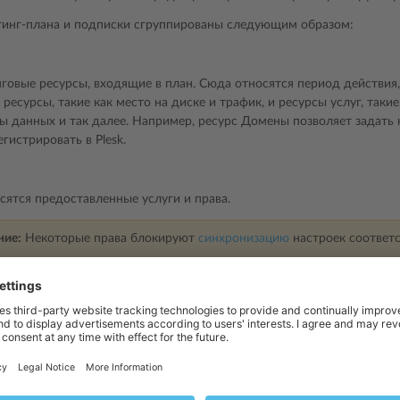
тинг-плана и подписки сгруппированы следующим образом:
говые ресурсы, входящие в план. Сюда относятся период действия,
ресурсы, такие как место на диске и трафик, и ресурсы услуг, таки
зы данных и так далее. Например, ресурс Домены позволяет задать 
гистрировать в Plesk.
сятся предоставленные услуги и права.
ние:
Некоторые права блокируют
синхронизацию
настроек соответс
 хостинга
сятся параметры предоставленной услуги хостинга.
и PHP
сятся индивидуальные настройки PHP. Настройки PHP имеют очень 
льшей части веб-приложений. Подробнее о настройке PHP смотрите