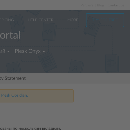
Partners
Blog
Contact us
PRICING
HELP CENTER
MORE
TRY FOR FREE
ortal
ий
Plesk Onyx
ity Statement
 Plesk Obsidian.
рованы по нескольким вкладкам.