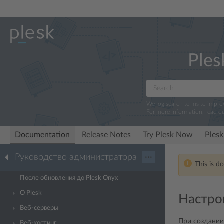
Ples
We log search terms to impr
For more information, read o
Documentation
Release Notes
Try Plesk Now
Plesk
Руководство администратора
···
This is d
После обновления до Plesk Onyx
О Plesk
Настро
Веб-серверы
При создании
Веб-хостинг