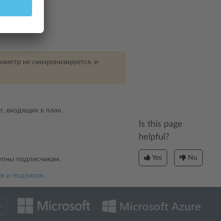
араметр не синхронизируется, и
, входящих в план.
Is this page
helpful?
Yes
No
упны подписчикам.
в и подписок
.