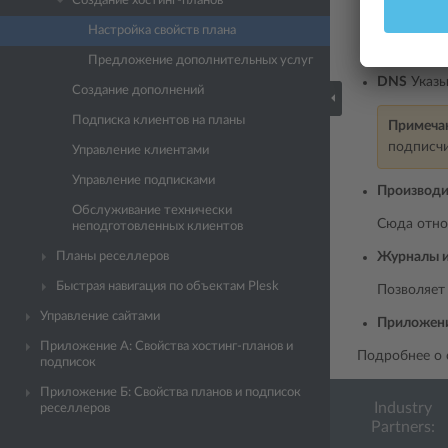
Создание хостинг-планов
Почта
Настройка свойств плана
Сюда отно
Предложение дополнительных услуг
DNS
Указы
Создание дополнений
Подписка клиентов на планы
Примеча
подписчи
Управление клиентами
Управление подписками
Производи
Обслуживание технически
Сюда относ
неподготовленных клиентов
Планы реселлеров
Журналы и
Быстрая навигация по объектам Plesk
Позволяет
Управление сайтами
Приложен
Приложение A: Свойства хостинг-планов и
Подробнее о 
подписок
Приложение Б: Свойства планов и подписок
Industry
реселлеров
Partners: