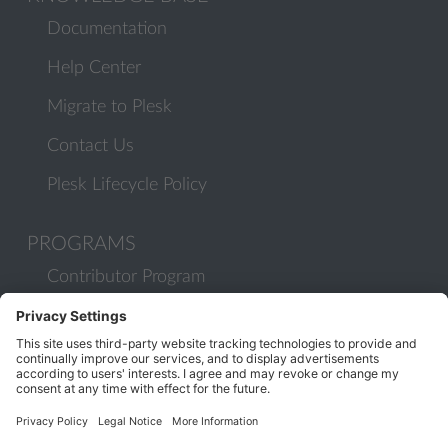
Documentation
Help Center
Migrate to Plesk
Contact Us
Plesk Lifecycle Policy
PROGRAMS
Contributor Program
Partner Program
COMMUNITY
Blog
Forums