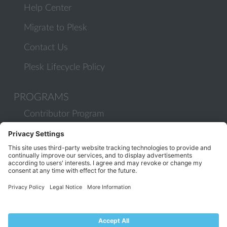
Help Center
Migrate to Plesk
Contact Us
Plesk Lifecycle Policy
PROGRAMS
Contributor Program
Partner Program
COMMUNITY
Blog
Forums
Plesk University