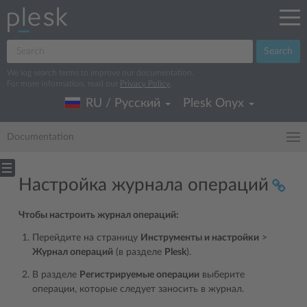
Search
We log search terms to improve our documentation.
For more information, read our
Privacy Policy
.
RU / Русский
Plesk Onyx
Documentation
Настройка журнала операций
Чтобы настроить журнал операций:
Перейдите на страницу
Инструменты и настройки
>
Журнал операций
(в разделе
Plesk
).
В разделе
Регистрируемые операции
выберите
операции, которые следует заносить в журнал.