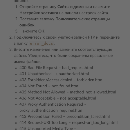
ошибок.
Откройте страницу
Сайты и домены
и нажмите
Настройки хостинга
на панели настроек сайта.
Поставьте галочку
Пользовательские страницы
ошибок
.
Нажмите
OK
.
Подключитесь к своей учетной записи FTP и перейдите
error_docs
в папку
.
Внесите изменения или замените соответствующие
файлы. Убедитесь, что были сохранены правильные
имена файлов.
400 Bad File Request – bad_request.html
401 Unauthorized – unauthorized.html
403 Forbidden/Access denied – forbidden.html
404 Not Found – not_found.html
405 Method Not Allowed – method_not_allowed.html
406 Not Acceptable – not_acceptable.html
407 Proxy Authentication Required –
proxy_authentication_required.html
412 Precondition Failed – precondition_failed.html
414 Request-URI Too Long – request-uri_too_long.html
415 Unsupported Media Type –