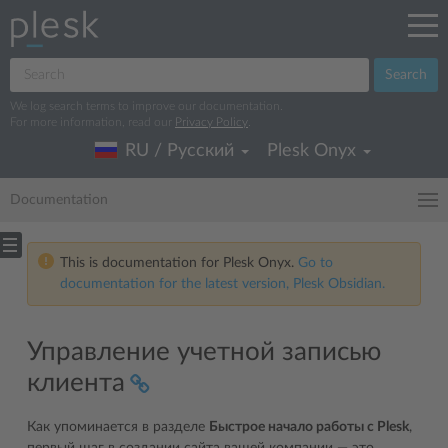
Search
We log search terms to improve our documentation.
For more information, read our
Privacy Policy
.
RU / Русский
Plesk Onyx
Documentation
This is documentation for Plesk Onyx.
Go to
documentation for the latest version, Plesk Obsidian.
Управление учетной записью
клиента
Как упоминается в разделе
Быстрое начало работы с Plesk
,