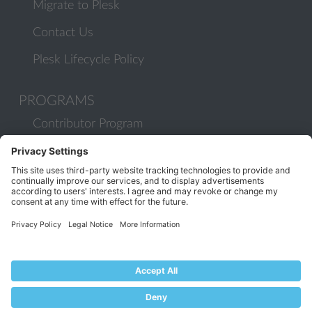
Migrate to Plesk
Contact Us
Plesk Lifecycle Policy
PROGRAMS
Contributor Program
Partner Program
COMMUNITY
Blog
Forums
Plesk University
© 2026 WebPros International GmbH. All rights reserved. Plesk and