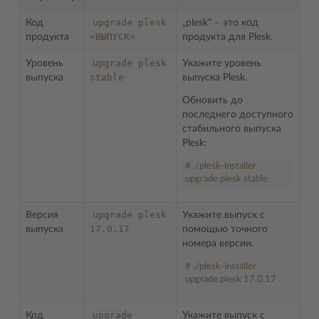
upgrade
plesk
Код
„plesk“ – это код
<ВЫПУСК>
продукта
продукта для Plesk.
upgrade
plesk
Уровень
Укажите уровень
stable
выпуска
выпуска Plesk.
Обновить до
последнего доступного
стабильного выпуска
Plesk:
# ./plesk-installer
upgrade plesk stable
upgrade
plesk
Версия
Укажите выпуск с
17.0.17
выпуска
помощью точного
номера версии.
# ./plesk-installer
upgrade plesk 17.0.17
upgrade
Код
Укажите выпуск с