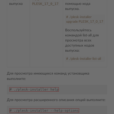
PLESK_17_0_17
выпуска
помощью кода
выпуска.
# ./plesk-installer
upgrade PLESK_17_0_17
Воспользуйтесь
командой list-all для
просмотра всех
доступных кодов
выпуска:
# ./plesk-installer list-all
Для просмотра имеющихся команд установщика
выполните:
# ./plesk-installer help
Для просмотра расширенного описания опций выполните:
# ./plesk-installer --help-options