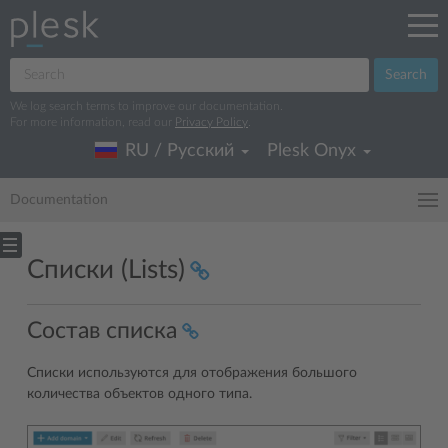
Search
We log search terms to improve our documentation.
For more information, read our
Privacy Policy
.
RU / Русский
Plesk Onyx
Documentation
Списки (Lists)
Состав списка
Списки используются для отображения большого
количества объектов одного типа.