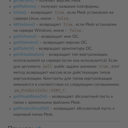
getVersion()
– получает версию Plesk.
getPlatform()
– получает название платформы.
true
isUnix()
– возвращает
, если Plesk установлен на
false
сервере Linux, иначе –
.
true
isWindows()
– возвращает
, если Plesk установлен
false
на сервере Windows, иначе –
.
getOsName()
– возвращает имя ОС.
getOsVersion()
– возвращает версию ОС.
getOsArch()
– возвращает архитектуру ОС.
getVirtualization()
– возвращает тип виртуализации,
используемой на сервере (если она используется). Если
$all
true
для аргумента
public задано значение
, этот
метод возвращает массив всех действующих типов
виртуализации. Константы для типов виртуализации
именуются в соответствии со следующим соглашением:
pm_ProductInfo::VIRT_*
.
getPrivateTempDir()
– возвращает абсолютный пусть к
папке с временными файлами Plesk.
getProductRootDir()
– возвращает абсолютный пусть к
корневой папке Plesk.