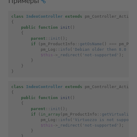
Примеры
class
IndexController
extends
pm_Controller_Action
{
public
function
init
()
{
parent
::
init
();
if
(
pm_ProductInfo
::
getOsName
()
===
pm_Prod
pm_Log
::
info
(
'Debian older then 8.0 is 
$this
->
_redirect
(
'not-supported'
);
}
}
}
class
IndexController
extends
pm_Controller_Action
{
public
function
init
()
{
parent
::
init
();
if
(
in_array
(
pm_ProductInfo
::
getVirtualizat
pm_Log
::
info
(
'Virtuozzo is not supporte
$this
->
_redirect
(
'not-supported'
);
}
}