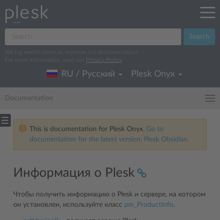
Search
We log search terms to improve our documentation.
For more information, read our
Privacy Policy
.
RU / Русский
Plesk Onyx
Documentation
This is documentation for Plesk Onyx.
Go to
documentation for the latest version, Plesk Obsidian.
Информация о Plesk
Чтобы получить информацию о Plesk и сервере, на котором
он установлен, используйте класс
pm_ProductInfo
.