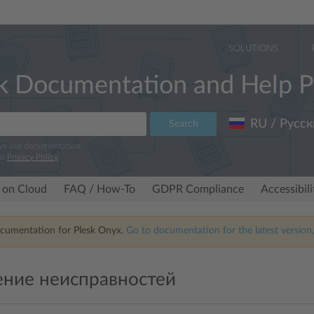
SOLUTIONS
k Documentation and Help P
RU / Русск
Search
ove our documentation.
ur
Privacy Policy
.
 on Cloud
FAQ / How-To
GDPR Compliance
Accessibil
ocumentation for Plesk Onyx.
Go to documentation for the latest version,
ение неисправностей