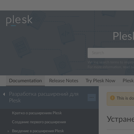
Ples
We log search terms to impr
For more information, read o
Documentation
Release Notes
Try Plesk Now
Plesk
Разработка расширений для
···
This is d
Plesk
Кратко о расширениях Plesk
Устран
Создание первого расширения
Введение в расширения Plesk