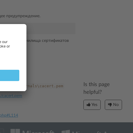
щее предупреждение.
 поддержки хранилища сертификатов
Is this page
ibrary\externals\cacert.pem
helpful?
ls/cacert.pem
Yes
No
I.php#L114