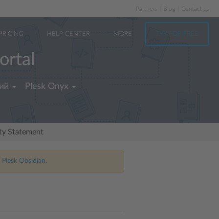
Partners
Blog
Contact us
PRICING
HELP CENTER
MORE
TRY FOR FREE
ortal
ий
Plesk Onyx
ity Statement
 Plesk Obsidian.