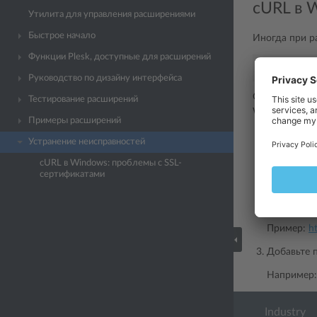
cURL в 
Утилита для управления расширениями
Быстрое начало
Иногда при р
Функции Plesk, доступные для расширений
SSL
certif
Руководство по дизайну интерфейса
Оно связано 
Тестирование расширений
Windows, и п
Примеры расширений
Загрузите
Устранение неисправностей
https://cur
cURL в Windows: проблемы с SSL-
сертификатами
Поместите
Например,
Пример:
h
Добавьте 
Например
Industry