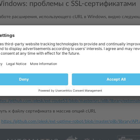
Windows: проблемы с SSL-сертификатами
аботе расширения, использующего cURL в Windows, видно следую
icate
problem
:
unable
to
get
local
issuer
certificate
libcurl
с тем, что библиотека
, поставляемая с PHP, собрана без
оэтому cURL не может ее использовать.
 текущий сертификат
l.haxx.se/ca/cacert.pem
 файл сертификата где-либо внутри папки расширения
externals
PATH_TO\plib\l
 его можно поместить внутри папки
:
ttps://github.com/plesk/ext-route53/blob/master/src/plib/library/externa
путь к файлу сертификата в массив опций cURL
:
https://github.com/plesk/ext-uptime-robot/blob/master/plib/library/AP