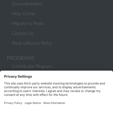
Documentation
Help Center
Migrate to Plesk
Contact Us
Plesk Lifecycle Policy
PROGRAMS
Contributor Program
Partner Program
COMMUNITY
Blog
Forums