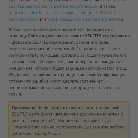
купленного в Plesk сертификата. Вы также можете
купить
SSL/TLS-сертификат в центре сертификации
, а также
защитить сайт бесплатным самозаверенным SSL/TLS-
сертификатом
или
уже имеющимся у вас сертификатом
.
Чтобы купить сертификат через Plesk, перейдите на
страницу
Сайты и домены
и нажмите
SSL/TLS-сертификаты
>
Добавить SSL/TLS-сертификат
. Заполните поля,
помеченные красной звездочкой (*), такие как название
сертификата (с помощью которого вы будете узнавать его
в списке всех сертификатов), ваши персональные данные,
имя домена, который будет защищен сертификатом и т. д.
Убедитесь в правильности предоставляемой информации,
потому что ошибки могут сделать сертификат
непригодным к использованию, и придется платить за
новый.
Примечание:
Если вы хотите купить подстановочный
SSL/TLS-сертификат, имя домена должно начинаться с
символа звездочки (*). Например, сертификат для
*.example.com
можно использовать для защиты любого
субдомена
example.com
.