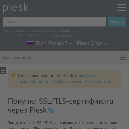
Search
We log search terms to improve our documentation.
For more information, read our
Privacy Policy
.
RU / Русский
Plesk Onyx
Documentation
This is documentation for Plesk Onyx.
Go to
documentation for the latest version, Plesk Obsidian.
Покупка SSL/TLS-сертификата
через Plesk
Защитить сайт SSL/TLS-сертификатом можно с помощью