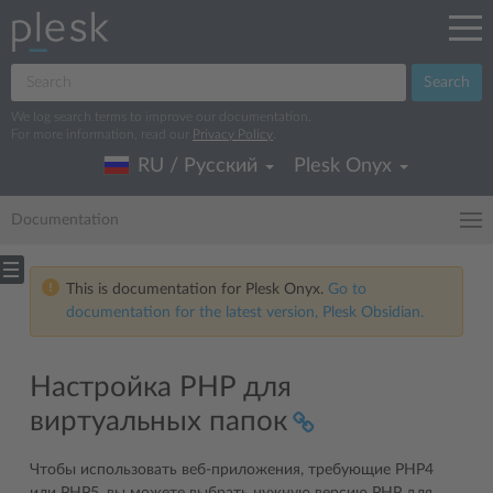
Search
We log search terms to improve our documentation.
For more information, read our
Privacy Policy
.
RU / Русский
Plesk Onyx
Documentation
This is documentation for Plesk Onyx.
Go to
documentation for the latest version, Plesk Obsidian.
Настройка PHP для
виртуальных папок
Чтобы использовать веб-приложения, требующие PHP4