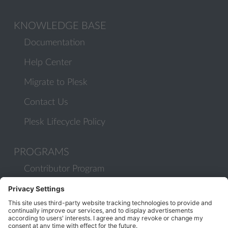
KNOWLEDGE BASE
Documentation
Help Center
Migrate to Plesk
Contact Us
Plesk Lifecycle Policy
PROGRAMS
Contributor Program
Partner Program
COMMUNITY