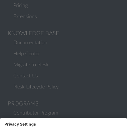
Pricing
Extensions
KNOWLEDGE BASE
Documentation
Help Center
Migrate to Plesk
Contact Us
Plesk Lifecycle Policy
PROGRAMS
Contributor Program
Partner Program