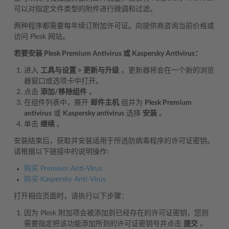
可以对指定文件类型的附件进行微调和过滤。
两种程序都需要每年续订附加许可证。向提供商咨询当前价格或
访问 Plesk 网站。
若要安装 Plesk Premium Antivirus 或 Kaspersky Antivirus：
进入
工具与设置 > 更新与升级
。更新器将会在一个新的浏览
器窗口或选项卡中打开。
点击
添加/移除组件
。
在组件列表中，展开
邮件主机
组并为
Plesk Premium
antivirus
或
Kaspersky antivirus
选择
安装
。
单击
继续
。
安装结束后，获取并安装适用于所选防病毒程序的许可证密钥。
请根据以下链接中的说明操作:
购买 Premium Anti-Virus
购买 Kaspersky Anti-Virus
打开相应页面时，请执行以下步骤：
因为 Plesk 附加项会被添加到已经存在的许可证密钥，您则
需要指定把该功能添加所到的许可证密钥号并点击
提交
。