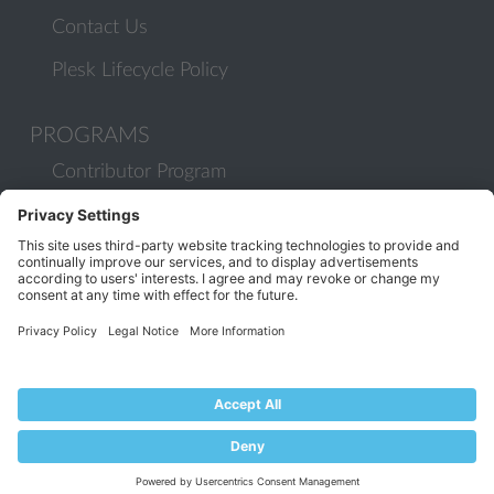
Contact Us
Plesk Lifecycle Policy
PROGRAMS
Contributor Program
Partner Program
COMMUNITY
Blog
Forums
Plesk University
© 2026 WebPros International GmbH. All rights reserved. Plesk and
the Plesk logo are trademarks of WebPros International GmbH.