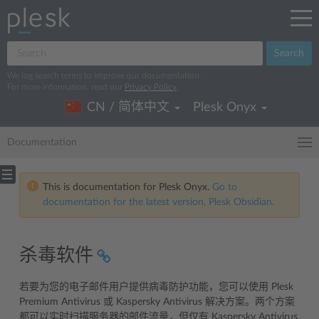
Search
We log search terms to improve our documentation.
For more information, read our
Privacy Policy
.
CN / 简体中文
Plesk Onyx
Documentation
This is documentation for Plesk Onyx.
Go to
documentation for the latest version, Plesk Obsidian.
杀毒软件
若要为您的电子邮件用户提供病毒防护功能，您可以使用 Plesk
Premium Antivirus 或 Kaspersky Antivirus 解决方案。两个方案
都可以实时扫描服务器的邮件流量，但仅有 Kaspersky Antivirus