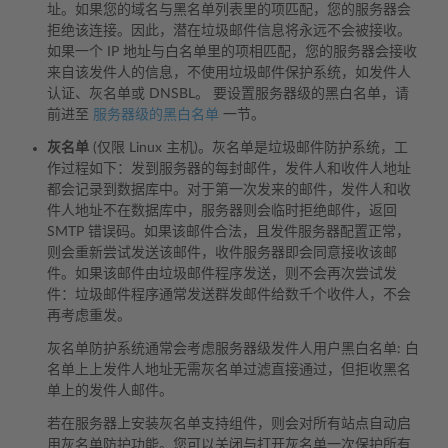
址。如果您的域名与黑名单列表里的项匹配，您的服务器会
拒绝该连接。因此，潜在垃圾邮件信息将永远不会被接收。
如果一个 IP 地址与白名单里的项相匹配，您的服务器会接收
来自该发件人的信息，不使用垃圾邮件保护系统，如发件人
认证、灰名单或 DNSBL。 要设置服务器级的黑白名单，请
前进至
服务器级的黑白名单
一节。
灰名单
(仅限 Linux 主机)。灰名单是垃圾邮件防护系统，工
作过程如下：发到服务器的每封邮件，发件人和收件人地址
都会记录到数据库中。对于第一次发来的邮件，发件人和收
件人地址不在数据库中，服务器则会临时拒绝邮件，返回
SMTP 错误码。如果该邮件合法，且发件服务器配置正常，
则会重新尝试发送该邮件，收件服务器即会同意接收该邮
件。如果该邮件由垃圾邮件程序发送，则不会再次尝试发
件：垃圾邮件程序通常发送群发邮件给数千个收件人，不会
再考虑重发。
灰名单防护系统通常会考虑服务器级发件人用户黑白名单: 白
名单上上发件人地址无需灰名单过滤直接通过，但拒收黑名
单上的发件人邮件。
若在服务器上安装灰名单支持组件，则会对所有站点自动启
用灰名单防护功能。您可以关闭与打开灰名单一次保护所有