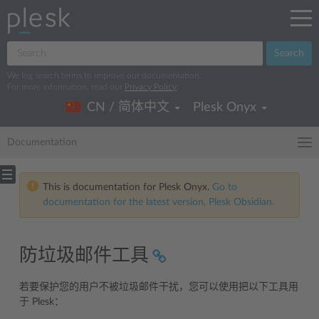
Search
We log search terms to improve our documentation.
For more information, read our
Privacy Policy
.
CN / 简体中文
Plesk Onyx
Documentation
This is documentation for Plesk Onyx.
Go to
documentation for the latest version, Plesk Obsidian.
防垃圾邮件工具
若要保护您的用户不被垃圾邮件干扰，您可以使用把以下工具用
于 Plesk：