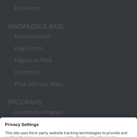
Extensions
KNOWLEDGE BASE
Documentation
Help Center
Migrate to Plesk
Contact Us
Plesk Lifecycle Policy
PROGRAMS
Contributor Program
Partner Program