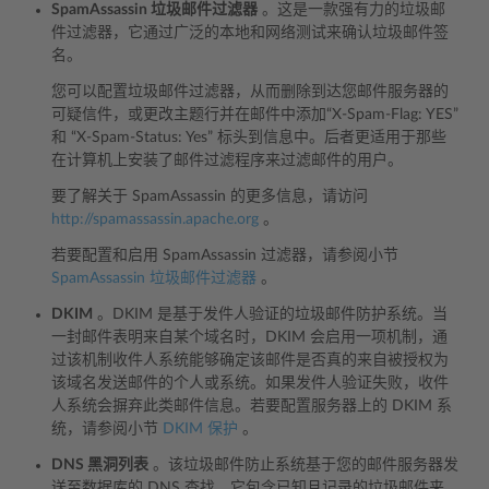
SpamAssassin 垃圾邮件过滤器
。这是一款强有力的垃圾邮
件过滤器，它通过广泛的本地和网络测试来确认垃圾邮件签
名。
您可以配置垃圾邮件过滤器，从而删除到达您邮件服务器的
可疑信件，或更改主题行并在邮件中添加“X-Spam-Flag: YES”
和 “X-Spam-Status: Yes” 标头到信息中。后者更适用于那些
在计算机上安装了邮件过滤程序来过滤邮件的用户。
要了解关于 SpamAssassin 的更多信息，请访问
http://spamassassin.apache.org
。
若要配置和启用 SpamAssassin 过滤器，请参阅小节
SpamAssassin 垃圾邮件过滤器
。
DKIM
。DKIM 是基于发件人验证的垃圾邮件防护系统。当
一封邮件表明来自某个域名时，DKIM 会启用一项机制，通
过该机制收件人系统能够确定该邮件是否真的来自被授权为
该域名发送邮件的个人或系统。如果发件人验证失败，收件
人系统会摒弃此类邮件信息。若要配置服务器上的 DKIM 系
统，请参阅小节
DKIM 保护
。
DNS 黑洞列表
。该垃圾邮件防止系统基于您的邮件服务器发
送至数据库的 DNS 查找，它包含已知且记录的垃圾邮件来