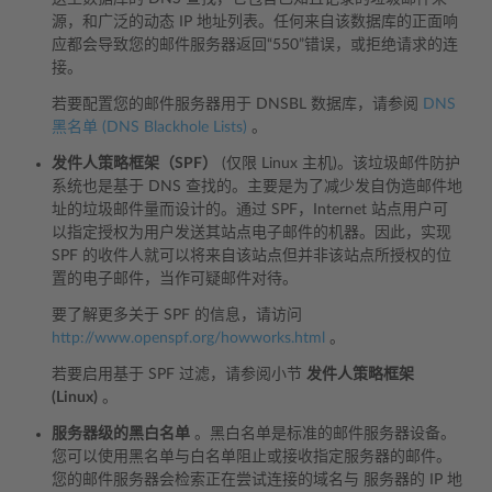
源，和广泛的动态 IP 地址列表。任何来自该数据库的正面响
应都会导致您的邮件服务器返回“550”错误，或拒绝请求的连
接。
若要配置您的邮件服务器用于 DNSBL 数据库，请参阅
DNS
黑名单 (DNS Blackhole Lists)
。
发件人策略框架（SPF）
(仅限 Linux 主机)。该垃圾邮件防护
系统也是基于 DNS 查找的。主要是为了减少发自伪造邮件地
址的垃圾邮件量而设计的。通过 SPF，Internet 站点用户可
以指定授权为用户发送其站点电子邮件的机器。因此，实现
SPF 的收件人就可以将来自该站点但并非该站点所授权的位
置的电子邮件，当作可疑邮件对待。
要了解更多关于 SPF 的信息，请访问
http://www.openspf.org/howworks.html
。
若要启用基于 SPF 过滤，请参阅小节
发件人策略框架
(Linux)
。
服务器级的黑白名单
。黑白名单是标准的邮件服务器设备。
您可以使用黑名单与白名单阻止或接收指定服务器的邮件。
您的邮件服务器会检索正在尝试连接的域名与 服务器的 IP 地