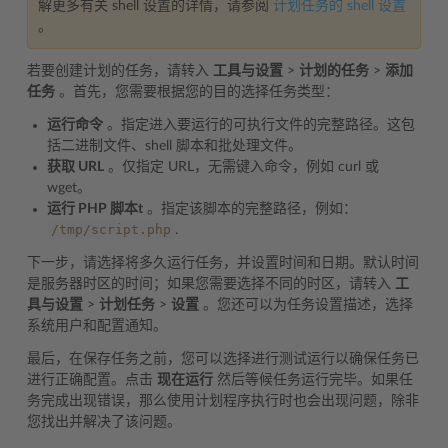
解更多有关 shell 设置的详情，请参阅
计划任务的 shell 设置
。
若要创建计划的任务，请转入
工具与设置
>
计划的任务
>
添加
任务
。首先，您需要根据您的目的选择任务类型：
运行命令
。指定进入要运行的可执行文件的完整路径。这包
括二进制文件、shell 脚本和批处理文件。
获取 URL
。仅指定 URL，无需键入命令，例如 curl 或
wget。
运行 PHP 脚本t
。指定该脚本的完整路径，例如：
/tmp/script.php
.
下一步，请选择将多久运行任务，并设置时间和日期。默认时间
是服务器时区的时间；如果您需要选择不同的时区，请转入
工
具与设置
>
计划任务
>
设置
。您还可以为任务设置描述，选择
系统用户和配置通知。
最后，在保存任务之前，您可以选择进行测试运行以确保任务已
进行正确配置。点击
现在运行
然后等候任务运行完毕。如果任
务完成出现错误，那么使用计划程序执行时也会出现问题，除非
您找出并解决了该问题。