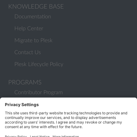
KNOWLEDGE BASE
Documentation
Help Center
Migrate to Plesk
Contact Us
Plesk Lifecycle Policy
PROGRAMS
Contributor Program
Partner Program
COMMUNITY
Blog