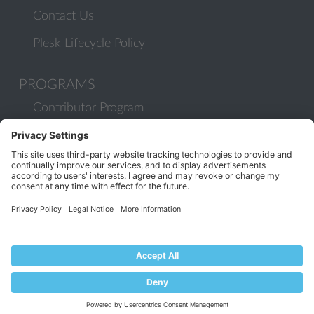
Contact Us
Plesk Lifecycle Policy
PROGRAMS
Contributor Program
Partner Program
COMMUNITY
Blog
Forums
Plesk University
© 2026 WebPros International GmbH. All rights reserved. Plesk and
the Plesk logo are trademarks of WebPros International GmbH.