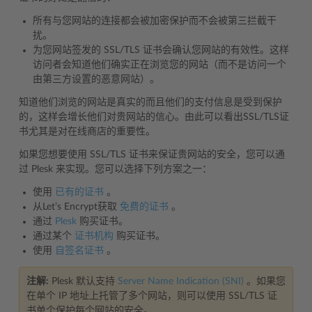
所有与您网站的连接都会被加密保护而不会被第三拦截干
扰。
为您网站签发的 SSL/TLS 证书会确认您网站的有效性。这样
访问者会知道他们确实正在浏览您的网站（而不是访问一个
由第三方设置的恶意网站）。
知道他们浏览的网站是真实的而且他们的支付信息是受到保护
的，这样会增长他们对贵网站的信心。由此可以看出SSL/TLS证
书尤其是对在线商店的重要性。
如果您想要使用 SSL/TLS 证书来保证贵网站的安全，您可以通
过 Plesk 来实现。您可以选择下列方案之一：
使用
已有的证书
。
从Let’s Encrypt获取
免费的证书
。
通过
Plesk
购买证书。
通过某个
证书机构
购买证书。
使用
自签名证书
。
注解:
Plesk 默认支持
Server Name Indication (SNI)
。如果您
在单个 IP 地址上托管了多个网站，则可以使用 SSL/TLS 证
书单个保护每个网站的安全。