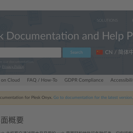
SOLUTIONS
k Documentation and Help P
CN / 简体
Search
ve our documentation.
ur
Privacy Policy
.
 on Cloud
FAQ / How-To
GDPR Compliance
Accessibil
ocumentation for Plesk Onyx.
Go to documentation for the latest version,
 界面概要