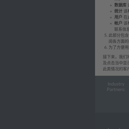
数据库
统计
该
用户
在
帐户
该
联系信
此部分包含
阅各方面的
为了方便用
接下来，我们
及点击当中显
此类情况的客
Industry
Partners: