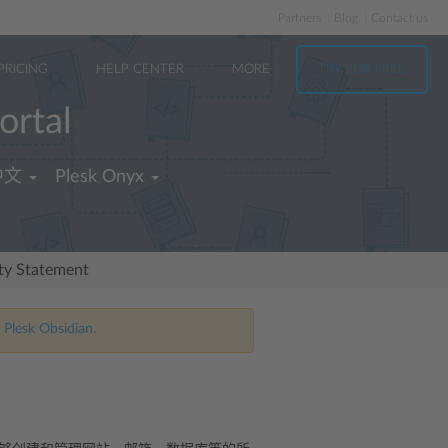
Partners
Blog
Contact us
PRICING
HELP CENTER
MORE
TRY FOR FREE
ortal
中文
Plesk Onyx
ity Statement
 Plesk Obsidian.