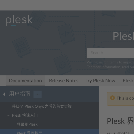
Ples
We log search terms to impro
For more information, read o
Documentation
Release Notes
Try Plesk Now
Plesk
用户指南
···
This is d
升级至 Plesk Onyx 之后的首要步骤
Plesk 快速入门
Plesk
登录到Plesk
Plesk 界面概要