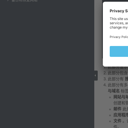
备份和恢复网站
此部分显示
此部分包
此部分有
此部分有多
与域名
标签
网站与
创建和管
邮件
此
应用程
文件
。
件。