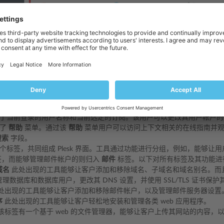
了当前登录的用户名称和当前选定的订阅。该用户可以更改其用户帐户的
含了
帮助
菜单。通过该
帮助
菜单用户可以访问上下文相关的在线指南并
搜索
字段。
个标签，共同组成 Plesk 界面。工具通过功能进行分组，例如，能够让用
，而能够管理邮件帐户的则归入
邮件
标签。以下对所有标签及其功能进
域名
此处出现的工具能够让客户添加和移除域名、子域名和域名别名。而且还
理数据库和数据库用户，更改其 DNS 设置，并使用 SSL/TLS 证书保
处出现的工具能够让客户添加和移除邮件帐户，以及管理邮件服务器设置
序
此处出现的工具能够让客户轻松地安装和管理各类 web 应用程序。
该标签有一个基于 web 的文件管理器，能够让客户上传其网站的内容，