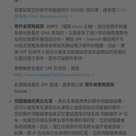
接。
若要配置您的郵件伺服器用於 DNSBL 資料庫，請參閱
DNS
黑名單 (DNS Blackhole Lists)
。
寄件者策略框架（SPF）
(僅限 Linux 主機)。該垃圾郵件防護
系統也是基於 DNS 查找的。主要是為了減少發自偽造電郵地
址的垃圾郵件量而設計的。通過 SPF，Internet 網站用戶可
以指定授權為使用者發送其網站電子郵件的機器。因此，實
現 SPF 的收件人就可以將來自該網站但並非該網站所授權的
位置的電子郵件，當作可疑郵件對待。
要瞭解更多關於 SPF 的資訊，連接
http://www.openspf.org/howworks.html
。
若要啟用基於 SPF 過濾，請參閱小節
寄件者策略框架
(Linux)
。
伺服器級的黑白名單
。黑白名單是標準的郵件伺服器設備。
您可以使用黑名單與白名單阻止或接收指定伺服器的郵件。
您的郵件伺服器會檢索正在嘗試連接的域名與 伺服器的 IP 位
址。如果您的域名與黑名單列表裡的項匹配，您的伺服器會
拒絕該連接。因此，潛在垃圾郵件資訊將永遠不會被接收。
如果一個 IP 位址與白名單裡的項相匹配，您的伺服器會接收