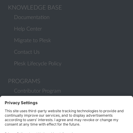
KNOWLEDGE BASE
Documentation
Help Center
Migrate to Plesk
Contact Us
Plesk Lifecycle Policy
PROGRAMS
Contributor Program
Partner Program
COMMUNITY
Blog