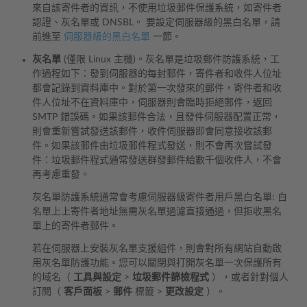
來自該寄件者的資訊，不使用垃圾郵件保護系統，如寄件者
認證、灰名單或 DNSBL。 要設定伺服器級的黑白名單，請
前進至
伺服器級的黑白名單
一節。
灰名單
(僅限 Linux 主機)。灰名單是垃圾郵件防護系統，工
作過程如下：發到伺服器的每封郵件，寄件者和收件人位址
都會記錄到資料庫中。對於第一次發來的郵件，寄件者和收
件人位址不在資料庫中，伺服器則會臨時拒絕郵件，返回
SMTP 錯誤碼。如果該郵件合法，且發件伺服器配置正常，
則會重新嘗試發送該郵件，收件伺服器即會同意接收該郵
件。如果該郵件由垃圾郵件程式發送，則不會再次嘗試發
件：垃圾郵件程式通常發送群發郵件給數千個收件人，不會
再考慮重發。
灰名單防護系統通常會考慮伺服器級寄件者用戶黑白名單: 白
名單上上寄件者地址無需灰名單過濾直接通過，但拒收黑名
單上的寄件者郵件。
若在伺服器上安裝灰名單支援組件，則會對所有網站自動啟
用灰名單防護功能。您可以關閉與打開灰名單一次保護所有
的域名（
工具與設定
>
垃圾郵件篩檢程式
），或者針對個人
訂閱（
客戶面板
>
郵件
標籤 >
更改設定
）。