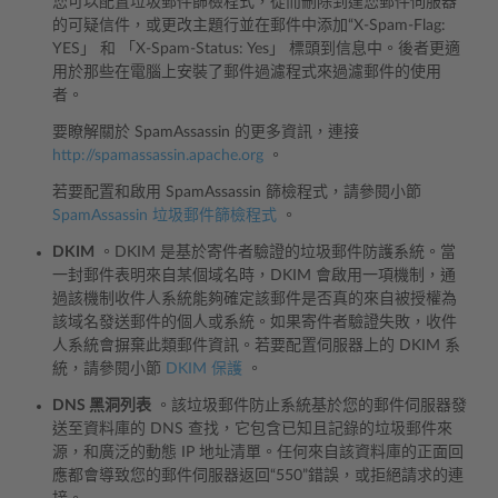
您可以配置垃圾郵件篩檢程式，從而刪除到達您郵件伺服器
的可疑信件，或更改主題行並在郵件中添加“X-Spam-Flag:
YES」 和 「X-Spam-Status: Yes」 標頭到信息中。後者更適
用於那些在電腦上安裝了郵件過濾程式來過濾郵件的使用
者。
要瞭解關於 SpamAssassin 的更多資訊，連接
http://spamassassin.apache.org
。
若要配置和啟用 SpamAssassin 篩檢程式，請參閱小節
SpamAssassin 垃圾郵件篩檢程式
。
DKIM
。DKIM 是基於寄件者驗證的垃圾郵件防護系統。當
一封郵件表明來自某個域名時，DKIM 會啟用一項機制，通
過該機制收件人系統能夠確定該郵件是否真的來自被授權為
該域名發送郵件的個人或系統。如果寄件者驗證失敗，收件
人系統會摒棄此類郵件資訊。若要配置伺服器上的 DKIM 系
統，請參閱小節
DKIM 保護
。
DNS 黑洞列表
。該垃圾郵件防止系統基於您的郵件伺服器發
送至資料庫的 DNS 查找，它包含已知且記錄的垃圾郵件來
源，和廣泛的動態 IP 地址清單。任何來自該資料庫的正面回
應都會導致您的郵件伺服器返回“550”錯誤，或拒絕請求的連