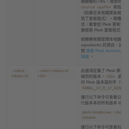
--
器鏡像的 URL，或使用
source
<path>
來指定
（如果在本地檔案系統中
到了套裝程式）。兩種方
式，都會從 Plesk 更新伺服
器檢索 Plesk 套裝程式。
欲瞭解有關管理本地鏡像
repositories 的資訊，請參
閱
鏡像 Plesk Autoinstall 
服器
。
此選項定義了 Plesk 將要升
--select-
--select-release-id
release-id
<
ID>
<ID>
級到的版本。
是唯
的 Plesk 版本識別字（例如
PANEL_17_0_17_WIN
）
運行以下命令可查看公開
行版本本的所有版本 ID：
plesk-installer.exe --show-
releases
運行以下命令可查看包括