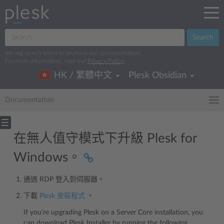
Search
We log search terms to improve our documentation.
For more information, read our
Privacy Policy
.
HK / 繁體中文
Plesk Obsidian
Documentation
在無人值守模式下升級 Plesk for
Windows。
通過 RDP 登入到伺服器。
下載
Plesk 安裝程式
。
If you’re upgrading Plesk on a Server Core installation, you
can download Plesk Installer by running the following