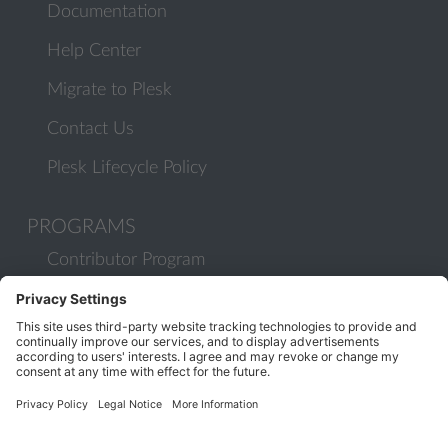
Documentation
Help Center
Migrate to Plesk
Contact Us
Plesk Lifecycle Policy
PROGRAMS
Contributor Program
Partner Program
COMMUNITY
Blog
Forums