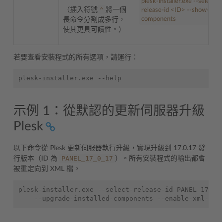
plesk-installer.exe --select-
^
（插入符號
將一個
release-id
<
ID
>
--show-
components
長命令分割成多行，
使其更具可讀性。）
若要查看安裝程式的所有選項，請運行：
示例 1：從默認的更新伺服器升級
Plesk
以下命令從 Plesk 更新伺服器執行升級，實現升級到 17.0.17 發
PANEL_17_0_17
行版本（ID 為
）。所有安裝程式的輸出都會
被重定向到 XML 檔。
plesk-installer.exe --select-release-id PANEL_17_0_