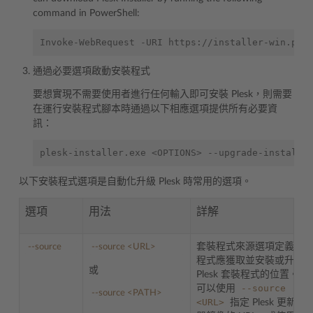
command in PowerShell:
通過必要選項啟動安裝程式
要想實現不需要使用者進行任何輸入即可安裝 Plesk，則需要
在運行安裝程式腳本時通過以下相應選項提供所有必要資
訊：
plesk-installer.exe 
<
OPTIONS
>
 --upgrade-installe
以下安裝程式選項是自動化升級 Plesk 時常用的選項。
選項
用法
詳解
套裝程式來源選項定義安
--source
--source
<
URL>
程式應獲取並安裝或升級
或
Plesk 套裝程式的位置。您
--source
可以使用
--source
<
PATH>
<URL>
指定 Plesk 更新伺