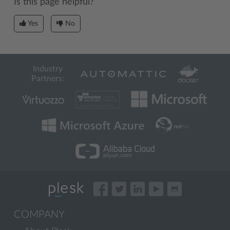
Is this page helpful?
Yes
No
Industry
Partners:
COMPANY