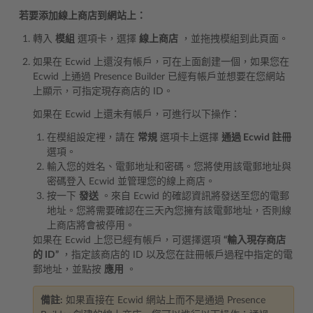
若要添加線上商店到網站上：
轉入
模組
選項卡，選擇
線上商店
，並拖拽模組到此頁面。
如果在 Ecwid 上還沒有帳戶，可在上面創建一個，如果您在
Ecwid 上通過 Presence Builder 已經有帳戶並想要在您網站
上顯示，可指定現存商店的 ID。
如果在 Ecwid 上還未有帳戶，可進行以下操作：
在模組設定裡，請在
常規
選項卡上選擇
通過 Ecwid 註冊
選項。
輸入您的姓名、電郵地址和密碼。您將使用該電郵地址與
密碼登入 Ecwid 並管理您的線上商店。
按一下
發送
。來自 Ecwid 的確認資訊將發送至您的電郵
地址。您將需要確認在三天內您擁有該電郵地址，否則線
上商店將會被停用。
如果在 Ecwid 上您已經有帳戶，可選擇選項
“輸入現存商店
的 ID”
，指定該商店的 ID 以及您在註冊帳戶過程中指定的電
郵地址，並點按
應用
。
備註:
如果直接在 Ecwid 網站上而不是通過 Presence