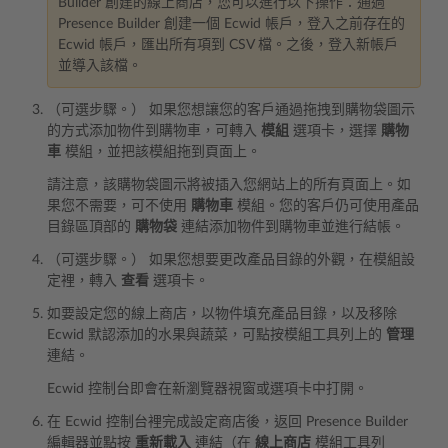
Builder 創建的線上商店，您可以進行以下操作：通過
Presence Builder 創建一個 Ecwid 帳戶，登入之前存在的
Ecwid 帳戶，匯出所有項到 CSV 檔。之後，登入新帳戶
並導入該檔。
（可選步驟。） 如果您想讓您的客戶通過拖拽到購物袋圖示
的方式添加物件到購物車，可轉入
模組
選項卡，選擇
購物
車
模組，並把該模組拖到頁面上。
請注意，該購物袋圖示將被插入您網站上的所有頁面上。如
果您不需要，可不使用
購物車
模組。您的客戶仍可使用產品
目錄區頂部的
購物袋
連結添加物件到購物車並進行結帳。
（可選步驟。） 如果您想要更改產品目錄的外觀，在模組設
定裡，轉入
查看
選項卡。
如要設定您的線上商店，以物件填充產品目錄，以及移除
Ecwid 默認添加的水果與蔬菜，可點按模組工具列上的
管理
連結。
Ecwid 控制台即會在新瀏覽器視窗或選項卡中打開。
在 Ecwid 控制台裡完成設定商店後，返回 Presence Builder
編輯器並點按
重新載入
連結（在
線上商店
模組工具列