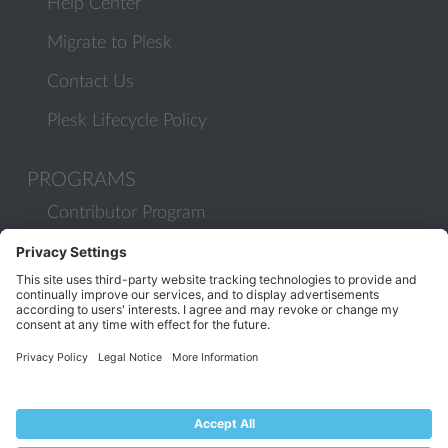
Help Center
Migrate to Plesk
Contact Us
Plesk Lifecycle Policy
PROGRAMS
Contributor Program
Partner Program
COMMUNITY
Blog
Forums
Plesk University