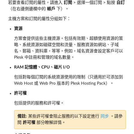
若要查看訂閱的屬性，請進入
訂閱
> 選擇一個訂閱 > 點按
自訂
（在右邊側邊欄中的
帳戶
下）。
主機方案和訂閱的屬性分組如下：
資源
方案會提供這些主機資源。包括有效期、超額使用資源的策
略、系統資源如磁碟空間和流量、服務資源如網站、子域
名、郵箱、資料庫，等等。例如，域名資源會設定客戶可以
Plesk 中註冊和管理的域名數量。
RAM 記憶體、CPU、磁片 I/O
包括對每個訂閱的系統資源使用的限制（只適用於可添加到
Web Host 或 Web Pro 版本的 Plesk Hosting Pack）。
許可權
包括提供的服務和許可權。
備註:
某些許可權會阻止服務的以下設定進行
同步
。請參
閱
許可權
部分瞭解詳情。