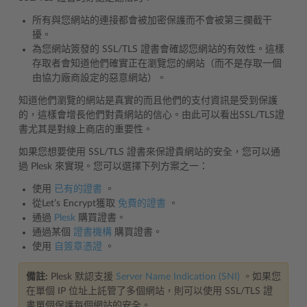
所有與您網站的連接都會被加密保護而不會被第三攔截干
擾。
為您網站簽發的 SSL/TLS 證書會確認您網站的有效性。這樣
存取者會知道他們確實正在瀏覽您的網站（而不是存取一個
由協力廠商設定的惡意網站）。
知道他們瀏覽的網站是真實的而且他們的支付資訊是受到保護
的，這樣會增長他們對貴網站的信心。由此可以看出SSL/TLS證
書尤其是對線上商店的重要性。
如果您想要使用 SSL/TLS 證書來保證貴網站的安全，您可以通
過 Plesk 來實現。您可以選擇下列方案之一：
使用
已有的證書
。
從Let’s Encrypt獲取
免費的證書
。
通過
Plesk
購買證書。
通過某個
證書機構
購買證書。
使用
自簽章憑證
。
備註:
Plesk 默認支援
Server Name Indication (SNI)
。如果您
在單個 IP 位址上託管了多個網站，則可以使用 SSL/TLS 證
書單個保護每個網站的安全。