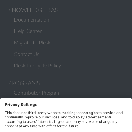
KNOWLEDGE BASE
Documentation
Help Center
Migrate to Plesk
Contact Us
Plesk Lifecycle Policy
PROGRAMS
Contributor Program
Partner Program
COMMUNITY
Blog