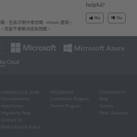
helpful?
Yes
No
機的檔。在此示例中會忽略 –vhosts 選項。
訊，但是不會解決這些問題。
KNOWLEDGE BASE
PROGRAMS
COMMUNITY
Documentation
Contributor Program
Blog
Help Center
Partner Program
Forums
Migrate to Plesk
Plesk University
Contact Us
Plesk Lifecycle Policy