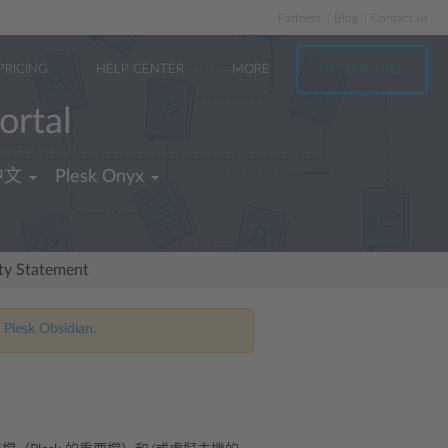
Partners
Blog
Contact us
PRICING
HELP CENTER
MORE
TRY FOR FREE
ortal
中文
Plesk Onyx
ity Statement
 Plesk Obsidian.