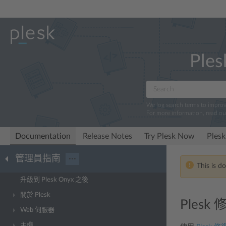
Ples
We log search terms to impro
For more information, read o
Documentation
Release Notes
Try Plesk Now
Plesk
管理員指南
···
This is d
升級到 Plesk Onyx 之後
關於 Plesk
Ples
Web 伺服器
主機