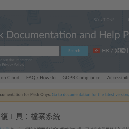
SOLUTIONS
k Documentation and Help P
HK / 繁體
Search
ve our documentation.
ur
Privacy Policy
.
 on Cloud
FAQ / How-To
GDPR Compliance
Accessibil
ocumentation for Plesk Onyx.
Go to documentation for the latest version,
k 修復工具：檔案系統