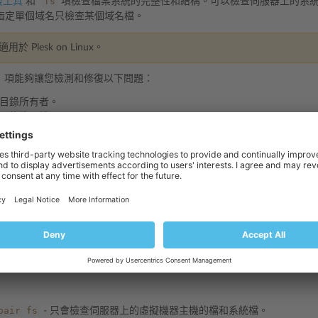
fs
修復工具
和
項檢查檔案系統的完整性和結構。可以檢查伺服器上的系統檔（
指定單個域名只檢查某個域名檔。
於 Plesk on Linux。
s 項能夠讓您檢測和修復以下問題：
目錄所有者。
目錄許可權。
目錄擴展屬性。
檢測到缺失的強制性檔或目錄（但不會修復）。
應選項：
– 只檢查系統檔。可能會檢查對 Plesk 運行至關重要的多個系統檔。
– 只檢查虛擬主機的檔。
這些當中的任何選項，則會一起檢查系統檔和虛擬主機檔。
system
個域名，則將只會檢查該域名的檔。如果使用了任何其它選項 (-
, 
pair
fs
- 只會檢查伺服器上的虛擬機器主機的檔和系統檔。