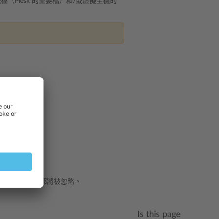
Plesk 的重要檔）和/或虛擬主機的
vhosts
-
) ，都將被忽略。
Is this page