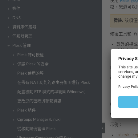
使用
Plesk 
檔。您還可以
郵件
DNS
備註:
該項僅適用
資料庫伺服器
修復工具和 f
伺服器管理
意外的檔或
Plesk 管理
意外的檔或
Plesk 許可授權
意外的檔或
保證 Plesk 的安全
此外，可能會
Plesk 使用的埠
該項有以下對
在帶有 NAT 功能的路由器後面運行 Plesk
-system
配置被動 FTP 模式的埠範圍 (Windows)
-vhosts
更改您的密碼與聯繫資訊
如果沒有使用
Plesk 組件
如果指定了單
Cgroups Manager (Linux)
示例：
從移動設備管理 Plesk
plesk
re