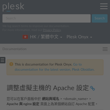
Search
We log search terms to improve our documentation.
For more information, read our
Privacy Policy
.
HK / 繁體中文
Plesk Onyx
Documentation
This is documentation for Plesk Onyx.
Go to
documentation for the latest version, Plesk Obsidian.
調整虛擬主機的 Apache 設定
您可以在客戶面板中於
網站與域名
> <domain_name> >
Apache
與 nginx 設定
頁面上為某個網站自訂 Apache 配置。