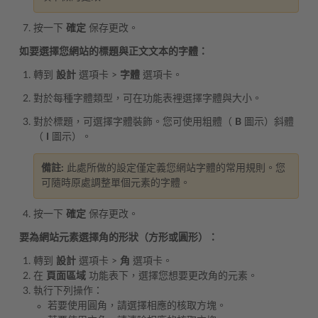
按一下
確定
保存更改。
如要選擇您網站的標題與正文文本的字體：
轉到
設計
選項卡 >
字體
選項卡。
對於每種字體類型，可在功能表裡選擇字體與大小。
對於標題，可選擇字體裝飾。您可使用粗體（
B
圖示）斜體
（
I
圖示）。
備註:
此處所做的設定僅定義您網站字體的常用規則。您
可隨時原處調整單個元素的字體。
按一下
確定
保存更改。
要為網站元素選擇角的形狀（方形或圓形）：
轉到
設計
選項卡 >
角
選項卡。
在
頁面區域
功能表下，選擇您想要更改角的元素。
執行下列操作：
若要使用圓角，請選擇相應的核取方塊。