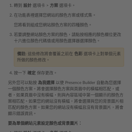
轉到
設計
選項卡 >
方案
選項卡。
在功能表裡選擇您網站的顏色方案或樣式集。
您將看到組成您網站顏色方案的四種顏色。
若要調整網站顏色方案的顏色，請點按相應的顏色欄位更改
十六進位顏色代碼值或用顏色選擇器選擇顏色。
備註:
這些修改將會覆蓋之前在
色彩
選項卡上對單個元素
所做的顏色修改。
按一下
確定
保存更改。
另外您可以點按
為我選擇
以使 Presence Builder 自動為您選擇
一個顏色方案。將會選擇顏色方案與頁眉中的橫幅相匹配，或
者，如果頁眉中沒有橫幅，則與內容區域中第一個顯示的顏色方
案相匹配。如果您的網站沒有橫幅，將會選擇與您的背景圖片相
匹配的顏色方案。如果您的網站沒有橫幅且沒有背景圖片，將會
顯示錯誤資訊。
要為單個網站元素設定顏色或背景圖片：