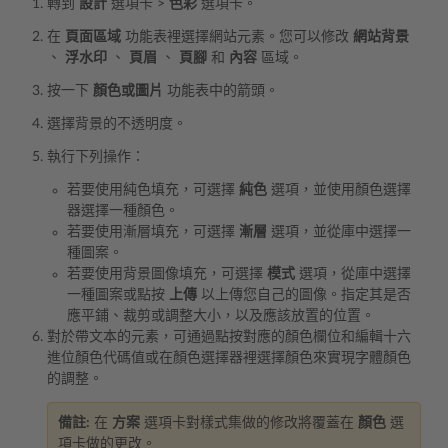
轉到
設計
選項卡 >
色彩
選項卡。
在
頁面區域
功能表裡選擇網站元素。您可以修改
網站背景
、
浮水印
、
頁眉
、
頁腳
和
內容
區域。
按一下
顏色或圖片
功能表中的箭頭。
選擇背景的不透明度。
執行下列操作：
若要使用純色填充，可選擇
純色
選項，並使用顏色選擇
器選擇一種顏色。
若要使用漸層填充，可選擇
漸層
選項，並從庫中選擇一
種圖案。
若要使用背景圖像填充，可選擇
模式
選項，從庫中選擇
一種圖案或點按
上傳
以上傳您自己的圖像。指定其是否
應平鋪、裁剪或調整大小，以及應該放置的位置。
對於帶文本的元素，可通過點按對應的顏色欄位和編輯十六
進位顏色代碼值或在顏色選擇器裡選擇顏色來實現字體顏色
的調整。
備註:
在
方案
選項卡對樣式集做的修改將覆蓋在
顏色
選
項卡做的更改。