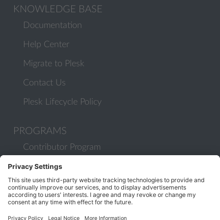
KNOWLEDGE BASE
Documentation
Help Center
Migrate to Plesk
Contact Us
Plesk Lifecycle Policy
PROGRAMS
Contributor Program
Partner Program
COMMUNITY
Blog