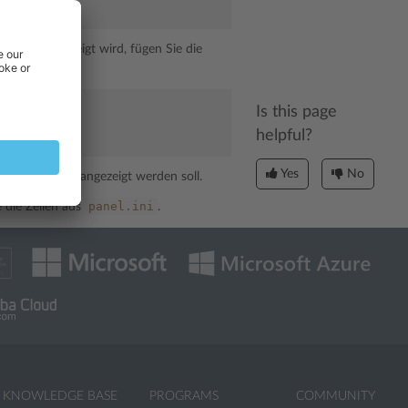
rator angezeigt wird, fügen Sie die
Is this page
helpful?
Yes
No
en das Widget angezeigt werden soll.
panel.ini
 die Zeilen aus
.
KNOWLEDGE BASE
PROGRAMS
COMMUNITY