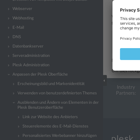
enabled
=
fa
Webserver
Wenn Sie das F
Webhosting
folgenden Zeil
E-Mail
[rating]
DNS
enabled
=
tr
Datenbankserver
showAfterD
Serveradministration
Mit dem Para
Plesk Administration
Um dies rückgä
Anpassen der Plesk Oberfläche
Erscheinungsbild und Markenidentität
Industry
Partners:
Verwenden von benutzerdefinierten Themes
Ausblenden und Ändern von Elementen in der
Plesk Benutzeroberfläche
Link zur Website des Anbieters
Steuerelemente des E-Mail-Dienstes
Personalisiertes Werbebanner hinzufügen