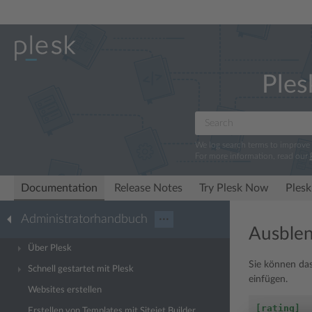
Ples
We log search terms to improve
For more information, read our
Documentation
Release Notes
Try Plesk Now
Plesk
Administratorhandbuch
···
Ausble
Über Plesk
Sie können das
Schnell gestartet mit Plesk
einfügen.
Websites erstellen
[rating]
Erstellen von Templates mit Sitejet Builder