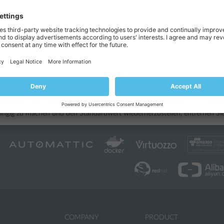
lse
ormular nicht ausblenden, aber anpassen möchten, wann es dem Administ
panel.ini
en in
hinzu:
ue
ays
=
60
showAfterDays
meter
werden die Anzahl der Tage festgelegt, nach den
ngig zu machen und den Standardwert wiederherzustellen, entfernen Sie
COMPANY
PRODUCT