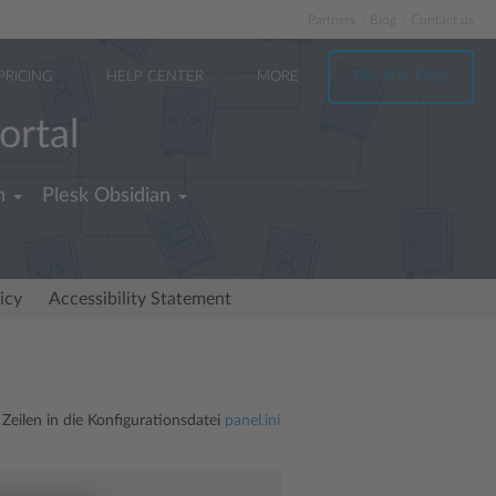
Partners
Blog
Contact us
PRICING
HELP CENTER
MORE
TRY FOR FREE
ortal
h
Plesk Obsidian
icy
Accessibility Statement
eilen in die Konfigurationsdatei
panel.ini