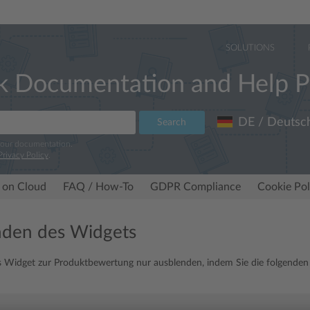
SOLUTIONS
k Documentation and Help P
DE / Deutsc
Search
 our documentation.
Privacy Policy
.
 on Cloud
FAQ / How-To
GDPR Compliance
Cookie Pol
nden des Widgets
 Widget zur Produktbewertung nur ausblenden, indem Sie die folgenden Z