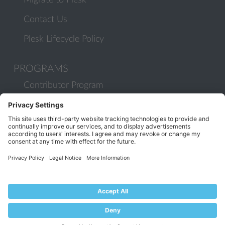
Migrate to Plesk
Contact Us
Plesk Lifecycle Policy
PROGRAMS
Contributor Program
Partner Program
COMMUNITY
Blog
Forums
Plesk University
© 2026 WebPros International GmbH. All rights reserved. Plesk and