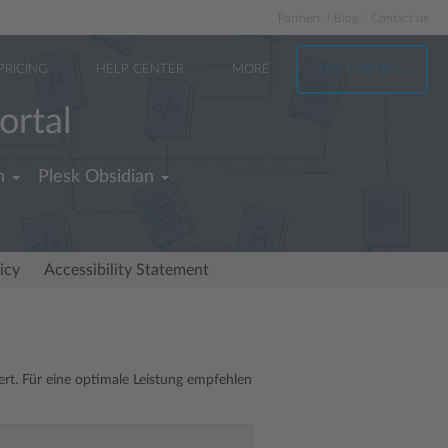
Partners
Blog
Contact us
PRICING
HELP CENTER
MORE
TRY FOR FREE
ortal
h
Plesk Obsidian
icy
Accessibility Statement
rt. Für eine optimale Leistung empfehlen