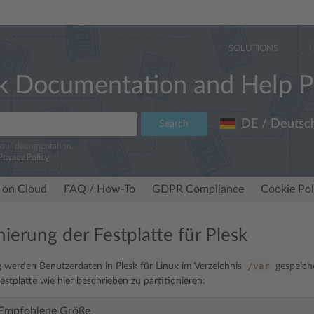
SOLUTIONS
k Documentation and Help P
DE / Deutsc
Search
 our documentation.
Privacy Policy
.
 on Cloud
FAQ / How-To
GDPR Compliance
Cookie Pol
nierung der Festplatte für Plesk
/var
werden Benutzerdaten in Plesk für Linux im Verzeichnis
gespeiche
festplatte wie hier beschrieben zu partitionieren:
Empfohlene Größe