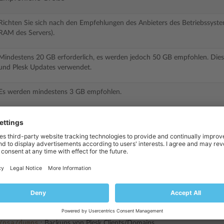
Richten Sie sich nach den Empfehlungen des Anbieters des Betriebssystem
RAM des Servers).
Mindestens 20 GB erforderlich, es werden jedoch 50 GB empfohlen. Diese
und Plesk Updates verwendet.
Es werden mindestens 3 GB empfohlen.
Der restliche nicht zugewiesene Speicherplatz. Diese Partition enthält al
Datenbanken.
ie folgenden Verzeichnisse. Sie können große Datenmengen enthalten:
/vhosts
: Inhalt gehosteter Domains
il
: E-Mail-Konfiguration und -Inhalte
/mysql
: MySQL-Datenbanken
/psa/dumps
: Backups von Plesk Clients/Domains