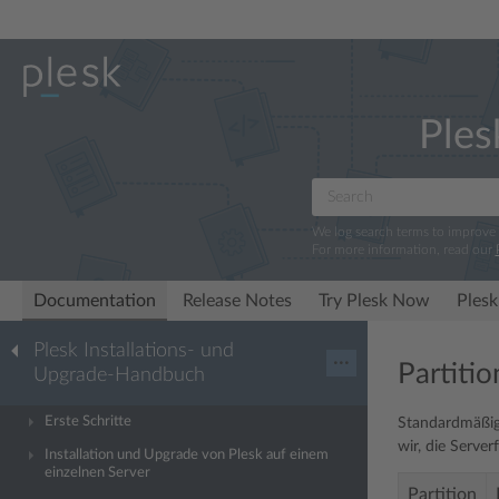
Ples
We log search terms to improve
For more information, read our
Documentation
Release Notes
Try Plesk Now
Plesk
Plesk Installations- und
···
Partitio
Upgrade-Handbuch
Erste Schritte
Standardmäßig 
wir, die Server
Installation und Upgrade von Plesk auf einem
einzelnen Server
Partition