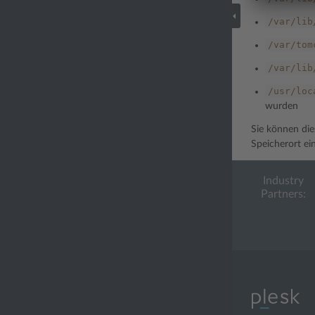
/var/lib
/var/tom
/var/lib
/usr/loc
wurden
Sie können die
Speicherort ei
Industry
Partners: