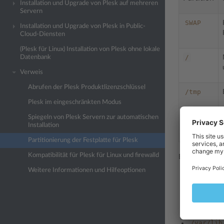
Installation und Upgrade von Plesk auf mehreren
Servern
SWAP
Installation und Upgrade von Plesk in Public-
Cloud-Diensten
(Plesk für Linux) Installation von Plesk ohne lokale
/
Datenbank
Verweis
Abrufen der Plesk Produktlizenzschlüssel
/tmp
Plesk im eingeschränkten Modus
/var
Spiegeln von Plesk Servern zur automatischen
Installation
Partitionierung der Festplatte für Plesk
Kompatibilität für Plesk für Linux und firewalld
Beachten Sie d
Weitere Informationen und Hilfeoptionen
/var/www
/var/qma
/var/lib
/var/lib