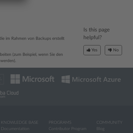
Is this page
helpful?
die im Rahmen von Backups erstellt
Yes
No
beiten (zum Beispiel, wenn Sie den
 werden).
KNOWLEDGE BASE
PROGRAMS
COMMUNITY
Documentation
Contributor Program
Blog