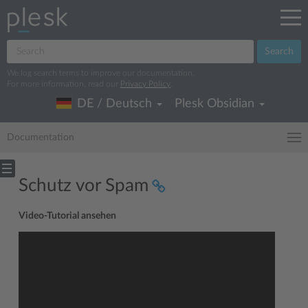
Search
We log search terms to improve our documentation.
For more information, read our
Privacy Policy
.
DE / Deutsch
Plesk Obsidian
Documentation
Schutz vor Spam
Video-Tutorial ansehen