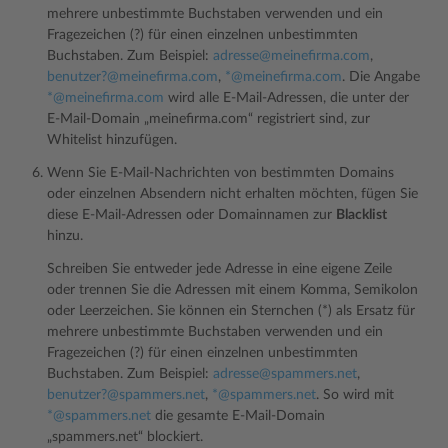
mehrere unbestimmte Buchstaben verwenden und ein
Fragezeichen (?) für einen einzelnen unbestimmten
Buchstaben. Zum Beispiel:
adresse
@
meinefirma
.
com
,
benutzer?
@
meinefirma
.
com
,
*
@
meinefirma
.
com
. Die Angabe
*
@
meinefirma
.
com
wird alle E-Mail-Adressen, die unter der
E-Mail-Domain „meinefirma.com“ registriert sind, zur
Whitelist hinzufügen.
Wenn Sie E-Mail-Nachrichten von bestimmten Domains
oder einzelnen Absendern nicht erhalten möchten, fügen Sie
diese E-Mail-Adressen oder Domainnamen zur
Blacklist
hinzu.
Schreiben Sie entweder jede Adresse in eine eigene Zeile
oder trennen Sie die Adressen mit einem Komma, Semikolon
oder Leerzeichen. Sie können ein Sternchen (*) als Ersatz für
mehrere unbestimmte Buchstaben verwenden und ein
Fragezeichen (?) für einen einzelnen unbestimmten
Buchstaben. Zum Beispiel:
adresse
@
spammers
.
net
,
benutzer?
@
spammers
.
net
,
*
@
spammers
.
net
. So wird mit
*
@
spammers
.
net
die gesamte E-Mail-Domain
„spammers.net“ blockiert.