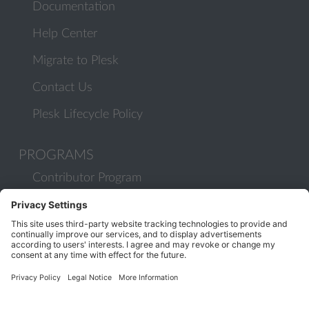
Documentation
Help Center
Migrate to Plesk
Contact Us
Plesk Lifecycle Policy
PROGRAMS
Contributor Program
Partner Program
COMMUNITY
Blog
Forums