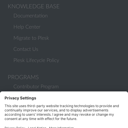
KNOWLEDGE BASE
Documentation
Help Center
Migrate to Plesk
Contact Us
Plesk Lifecycle Policy
PROGRAMS
Contributor Program
Partner Program
COMMUNITY
Blog